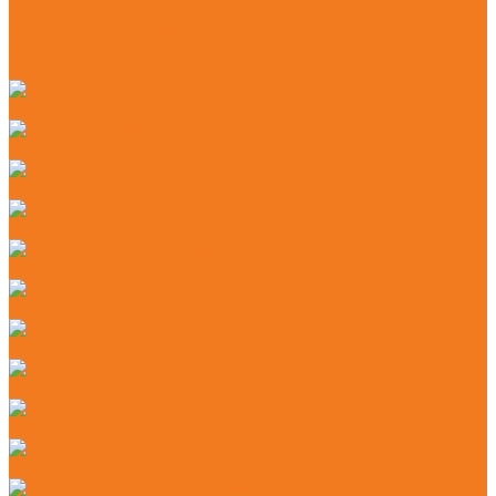
Средства индивидуальной защиты (СИЗ)
Цепи и шины для бензопил
Моторные масла и смазочные материалы
Очистительные средства
Аккумуляторые сучкорезы (GTA)
Бензопилы (MS)
Электрические мотопилы (MSE)
Аккумуляторные мотокосы (FSA)
Бензиновые кусторезы (FS)
Бензиновые мотокосы (FS)
Электрические мотокосы (FSE)
Аккумуляторные садовые ножницы (HSA) + HSA 26
Бензиновые мотоножницы (HS)
Электрические садовые ножницы (HSE)