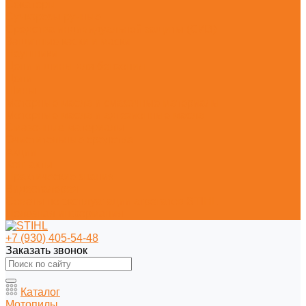
Секаторы
Сучкорезы ручные
Средства индивидуальной защиты (СИЗ)
Защитные каски и маски
Наушники
Цепи и шины для бензопил
Цепи
Шины
Моторные масла и смазочные материалы
Моторные масла и адгезионные масла
Смазочные материалы
Очистительные средства
Акции
Контакты
Практические знания
Видеогалерея
Советы по эксплуатации агрегатов STIHL
Полезная информация
+7 (930) 405-54-48
Заказать звонок
Каталог
Мотопилы