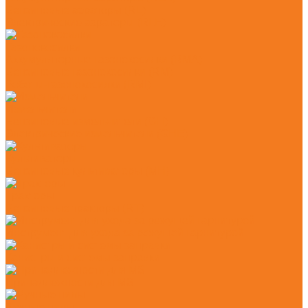
Бензиновые аэраторы (RL)
Электрические аэраторы (RLE)
Газонокосилки
Аккумуляторные газонокосилки (RMA)
Бензиновые газонокосилки (RM)
Роботы-газонокосилки (RMI)
Измельчители
Бензиновые измельчители (GH)
Электрические измельчители (GHE)
Культиваторы
Бензиновые культиваторы (MH)
Тракторы
Бензиновые тракторы (RT)
Инструмент для ухода за режущей гарнитурой
Канистры и системы заправки
Принадлежности для MS
Ручные пилы