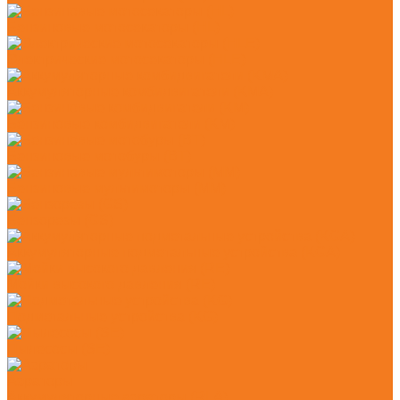
Бензиновые мотосекаторы (HL)
Электрические мотосекаторы (HLE)
Аккумуляторные комбидвигатели (KMA)
Бензиновые комбидвигатели (KM)
Бензиновые мотобуры (BT)
Бензиновые мультимоторы (MM)
Бензорезы (GS)
Аккумуляторные подметальные устройства (KGA)
Мойки высокого давления (RE)
Подметальные устройства (KG)
Пылесосы (SE)
Аэраторы
Аккумуляторные аэраторы (RLA)