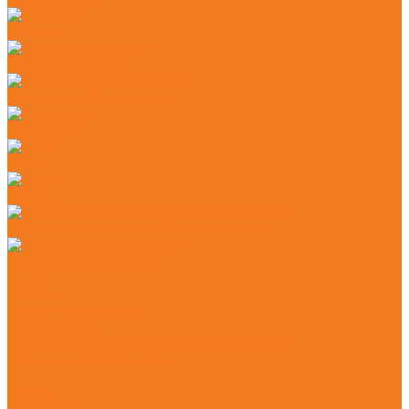
Секаторы
Сучкорезы ручные
Защитные каски и маски
Наушники
Цепи
Шины
Моторные масла и адгезионные масла
Смазочные материалы
Акции
Контакты
Практические знания
Видеогалерея
Советы по эксплуатации агрегатов STIHL
Полезная информация
...
Главная