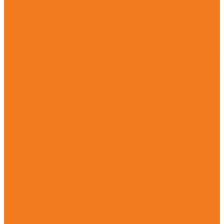
Бензиновые опрыскиватели (SR)
Ручные опрыскиватели (SG)
Всасывающие измельчители и воздуходувные
устройства
Аккумуляторные воздуходувные устройства (BGA)
Бензиновые воздуходувные устройства (BG)
Бензиновые всасывающие измельчители (SH)
Бензиновые ранцевые воздуходувные устройства (BR)
Электрические воздуходувные устройства (BGE)
Электрические всасывающие измельчители (SHE)
Высоторезы и мотосекаторы
Аккумуляторные высоторезы (HTA)
Аккумуляторные мотосекаторы (HLA)
Бензиновые высоторезы (HT)
Бензиновые мотосекаторы (HL)
Электрические мотосекаторы (HLE)
Прочие агрегаты
Аккумуляторные комбидвигатели (KMA)
Бензиновые комбидвигатели (KM)
Бензиновые мотобуры (BT)
Бензиновые мультимоторы (MM)
Бензорезы (GS)
Очистительные устройства
Аккумуляторные подметальные устройства (KGA)
Мойки высокого давления (RE)