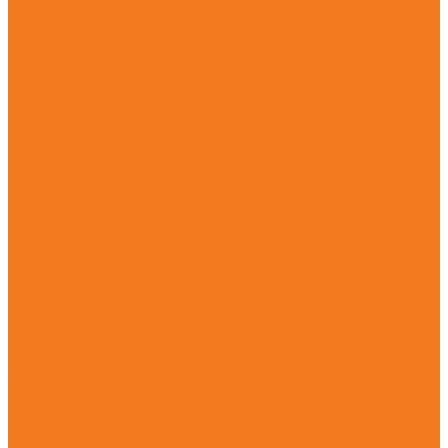
Подметальные устройства (KG)
Пылесосы (SE)
Садовая техника
Аэраторы
Аккумуляторные аэраторы (RLA)
Бензиновые аэраторы (RL)
Электрические аэраторы (RLE)
Газонокосилки
Аккумуляторные газонокосилки (RMA)
Бензиновые газонокосилки (RM)
Роботы-газонокосилки (RMI)
Электрические газонокосилки (RME)
Измельчители
Бензиновые измельчители (GH)
Электрические измельчители (GHE)
Культиваторы
Бензиновые культиваторы (MH)
Тракторы
Бензиновые тракторы (RT)
Принадлежности
Инструмент для ухода за режущей гарнитурой
Канистры и системы заправки
Принадлежности для MS
Ручной инструмент
Ручные пилы