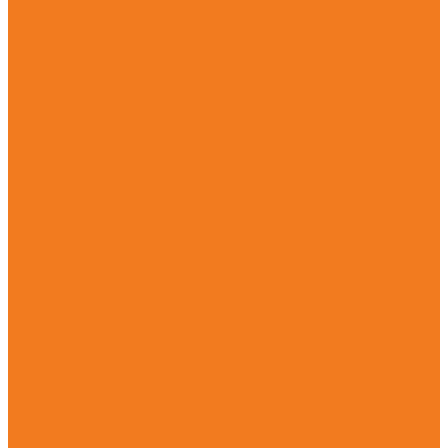
О магазине
Гарантия
Новости
Политика конфиденциальности
Калькулятор смеси
Заточка пильной цепи
Как отличить оригинал от подделки
Каталог
Мотопилы
Аккумуляторые сучкорезы (GTA)
Бензопилы (MS)
Электрические мотопилы (MSE)
Мотокосы
Аккумуляторные мотокосы (FSA)
Бензиновые кусторезы (FS)
Бензиновые мотокосы (FS)
Электрические мотокосы (FSE)
Садовые ножницы
Аккумуляторные садовые ножницы (HSA) + HSA 26
Бензиновые мотоножницы (HS)
Электрические садовые ножницы (HSE)
Абразивно-отрезные устройства
Аккумуляторные абразивно-отрезные устройств (TSA)
Бензиновые абразивно-отрезные устройства (TS)
Опрыскиватели и распылители