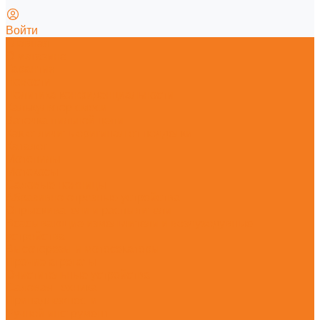
Войти
Главная
О магазине
Гарантия
Новости
Политика конфиденциальности
Калькулятор смеси
Заточка пильной цепи
Как отличить оригинал от подделки
Каталог
Мотопилы
Мотокосы
Садовые ножницы
Абразивно-отрезные устройства
Опрыскиватели и распылители
Всасывающие измельчители и воздуходувные
устройства
Высоторезы и мотосекаторы
Прочие агрегаты
Очистительные устройства
Садовая техника
Принадлежности
Ручной инструмент