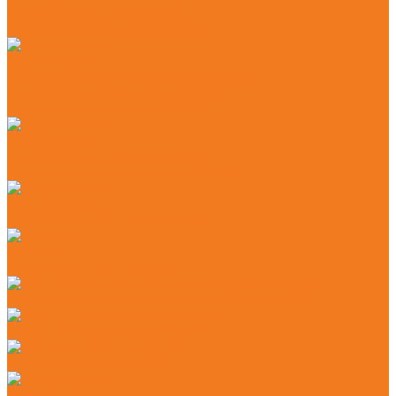
Бензиновые аэраторы (RL)
Электрические аэраторы (RLE)
Газонокосилки
Аккумуляторные газонокосилки (RMA)
Бензиновые газонокосилки (RM)
Роботы-газонокосилки (RMI)
Измельчители
Бензиновые измельчители (GH)
Электрические измельчители (GHE)
Культиваторы
Бензиновые культиваторы (MH)
Тракторы
Бензиновые тракторы (RT)
Инструмент для ухода за режущей гарнитурой
Канистры и системы заправки
Принадлежности для MS
Ручные пилы