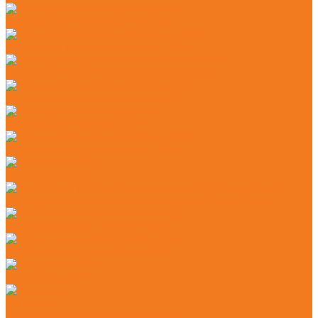
Бензиновые мотосекаторы (HL)
Электрические мотосекаторы (HLE)
Аккумуляторные комбидвигатели (KMA)
Бензиновые комбидвигатели (KM)
Бензиновые мотобуры (BT)
Бензиновые мультимоторы (MM)
Бензорезы (GS)
Аккумуляторные подметальные устройства (KGA)
Мойки высокого давления (RE)
Подметальные устройства (KG)
Пылесосы (SE)
Аэраторы
Аккумуляторные аэраторы (RLA)