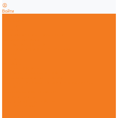
Войти
Главная
О магазине
Гарантия
Новости
Политика конфиденциальности
Калькулятор смеси
Заточка пильной цепи
Как отличить оригинал от подделки
Каталог
Мотопилы
Мотокосы
Садовые ножницы
Абразивно-отрезные устройства
Опрыскиватели и распылители
Всасывающие измельчители и воздуходувные
устройства
Высоторезы и мотосекаторы
Прочие агрегаты
Очистительные устройства
Садовая техника
Принадлежности
Ручной инструмент