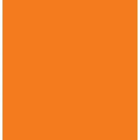
Подметальные устройства (KG)
Пылесосы (SE)
Садовая техника
Аэраторы
Аккумуляторные аэраторы (RLA)
Бензиновые аэраторы (RL)
Электрические аэраторы (RLE)
Газонокосилки
Аккумуляторные газонокосилки (RMA)
Бензиновые газонокосилки (RM)
Роботы-газонокосилки (RMI)
Электрические газонокосилки (RME)
Измельчители
Бензиновые измельчители (GH)
Электрические измельчители (GHE)
Культиваторы
Бензиновые культиваторы (MH)
Тракторы
Бензиновые тракторы (RT)
Принадлежности
Инструмент для ухода за режущей гарнитурой
Канистры и системы заправки
Принадлежности для MS
Ручной инструмент
Ручные пилы