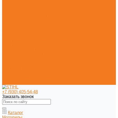
Секаторы
Сучкорезы ручные
Средства индивидуальной защиты (СИЗ)
Защитные каски и маски
Наушники
Цепи и шины для бензопил
Цепи
Шины
Моторные масла и смазочные материалы
Моторные масла и адгезионные масла
Смазочные материалы
Очистительные средства
Акции
Контакты
Практические знания
Видеогалерея
Советы по эксплуатации агрегатов STIHL
Полезная информация
+7 (930) 405-54-48
Заказать звонок
Каталог
Мотопилы