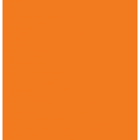
О магазине
Гарантия
Новости
Политика конфиденциальности
Калькулятор смеси
Заточка пильной цепи
Как отличить оригинал от подделки
Каталог
Мотопилы
Аккумуляторые сучкорезы (GTA)
Бензопилы (MS)
Электрические мотопилы (MSE)
Мотокосы
Аккумуляторные мотокосы (FSA)
Бензиновые кусторезы (FS)
Бензиновые мотокосы (FS)
Электрические мотокосы (FSE)
Садовые ножницы
Аккумуляторные садовые ножницы (HSA) + HSA 26
Бензиновые мотоножницы (HS)
Электрические садовые ножницы (HSE)
Абразивно-отрезные устройства
Аккумуляторные абразивно-отрезные устройств (TSA)
Бензиновые абразивно-отрезные устройства (TS)
Опрыскиватели и распылители