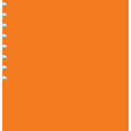
Секаторы
Сучкорезы ручные
Защитные каски и маски
Наушники
Цепи
Шины
Моторные масла и адгезионные масла
Смазочные материалы
Акции
Контакты
Практические знания
Видеогалерея
Советы по эксплуатации агрегатов STIHL
Полезная информация
...
Главная