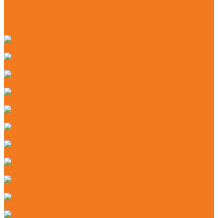
Средства индивидуальной защиты (СИЗ)
Цепи и шины для бензопил
Моторные масла и смазочные материалы
Очистительные средства
Аккумуляторые сучкорезы (GTA)
Бензопилы (MS)
Электрические мотопилы (MSE)
Аккумуляторные мотокосы (FSA)
Бензиновые кусторезы (FS)
Бензиновые мотокосы (FS)
Электрические мотокосы (FSE)
Аккумуляторные садовые ножницы (HSA) + HSA 26
Бензиновые мотоножницы (HS)
Электрические садовые ножницы (HSE)