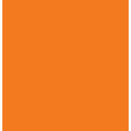
Бензиновые опрыскиватели (SR)
Ручные опрыскиватели (SG)
Всасывающие измельчители и воздуходувные
устройства
Аккумуляторные воздуходувные устройства (BGA)
Бензиновые воздуходувные устройства (BG)
Бензиновые всасывающие измельчители (SH)
Бензиновые ранцевые воздуходувные устройства (BR)
Электрические воздуходувные устройства (BGE)
Электрические всасывающие измельчители (SHE)
Высоторезы и мотосекаторы
Аккумуляторные высоторезы (HTA)
Аккумуляторные мотосекаторы (HLA)
Бензиновые высоторезы (HT)
Бензиновые мотосекаторы (HL)
Электрические мотосекаторы (HLE)
Прочие агрегаты
Аккумуляторные комбидвигатели (KMA)
Бензиновые комбидвигатели (KM)
Бензиновые мотобуры (BT)
Бензиновые мультимоторы (MM)
Бензорезы (GS)
Очистительные устройства
Аккумуляторные подметальные устройства (KGA)
Мойки высокого давления (RE)