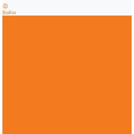
Войти
Главная
О магазине
Гарантия
Новости
Политика конфиденциальности
Калькулятор смеси
Заточка пильной цепи
Как отличить оригинал от подделки
Каталог
Мотопилы
Мотокосы
Садовые ножницы
Абразивно-отрезные устройства
Опрыскиватели и распылители
Всасывающие измельчители и воздуходувные
устройства
Высоторезы и мотосекаторы
Прочие агрегаты
Очистительные устройства
Садовая техника
Принадлежности
Ручной инструмент