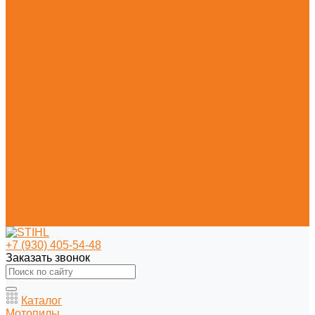
Секаторы
Сучкорезы ручные
Средства индивидуальной защиты (СИЗ)
Защитные каски и маски
Наушники
Цепи и шины для бензопил
Цепи
Шины
Моторные масла и смазочные материалы
Моторные масла и адгезионные масла
Смазочные материалы
Очистительные средства
Акции
Контакты
Практические знания
Видеогалерея
Советы по эксплуатации агрегатов STIHL
Полезная информация
+7 (930) 405-54-48
Заказать звонок
Каталог
Мотопилы