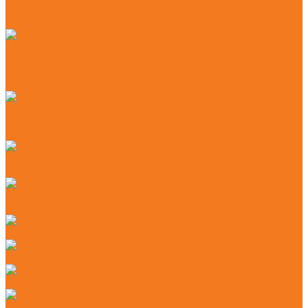
Бензиновые аэраторы (RL)
Электрические аэраторы (RLE)
Газонокосилки
Аккумуляторные газонокосилки (RMA)
Бензиновые газонокосилки (RM)
Роботы-газонокосилки (RMI)
Измельчители
Бензиновые измельчители (GH)
Электрические измельчители (GHE)
Культиваторы
Бензиновые культиваторы (MH)
Тракторы
Бензиновые тракторы (RT)
Инструмент для ухода за режущей гарнитурой
Канистры и системы заправки
Принадлежности для MS
Ручные пилы