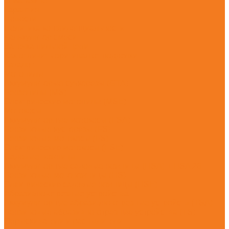
О магазине
Гарантия
Новости
Политика конфиденциальности
Калькулятор смеси
Заточка пильной цепи
Как отличить оригинал от подделки
Каталог
Мотопилы
Аккумуляторые сучкорезы (GTA)
Бензопилы (MS)
Электрические мотопилы (MSE)
Мотокосы
Аккумуляторные мотокосы (FSA)
Бензиновые кусторезы (FS)
Бензиновые мотокосы (FS)
Электрические мотокосы (FSE)
Садовые ножницы
Аккумуляторные садовые ножницы (HSA) + HSA 26
Бензиновые мотоножницы (HS)
Электрические садовые ножницы (HSE)
Абразивно-отрезные устройства
Аккумуляторные абразивно-отрезные устройств (TSA)
Бензиновые абразивно-отрезные устройства (TS)
Опрыскиватели и распылители