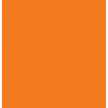
Подметальные устройства (KG)
Пылесосы (SE)
Садовая техника
Аэраторы
Аккумуляторные аэраторы (RLA)
Бензиновые аэраторы (RL)
Электрические аэраторы (RLE)
Газонокосилки
Аккумуляторные газонокосилки (RMA)
Бензиновые газонокосилки (RM)
Роботы-газонокосилки (RMI)
Электрические газонокосилки (RME)
Измельчители
Бензиновые измельчители (GH)
Электрические измельчители (GHE)
Культиваторы
Бензиновые культиваторы (MH)
Тракторы
Бензиновые тракторы (RT)
Принадлежности
Инструмент для ухода за режущей гарнитурой
Канистры и системы заправки
Принадлежности для MS
Ручной инструмент
Ручные пилы