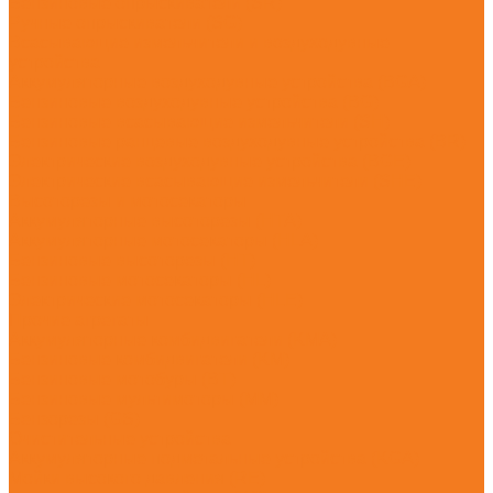
Бензиновые опрыскиватели (SR)
Ручные опрыскиватели (SG)
Всасывающие измельчители и воздуходувные
устройства
Аккумуляторные воздуходувные устройства (BGA)
Бензиновые воздуходувные устройства (BG)
Бензиновые всасывающие измельчители (SH)
Бензиновые ранцевые воздуходувные устройства (BR)
Электрические воздуходувные устройства (BGE)
Электрические всасывающие измельчители (SHE)
Высоторезы и мотосекаторы
Аккумуляторные высоторезы (HTA)
Аккумуляторные мотосекаторы (HLA)
Бензиновые высоторезы (HT)
Бензиновые мотосекаторы (HL)
Электрические мотосекаторы (HLE)
Прочие агрегаты
Аккумуляторные комбидвигатели (KMA)
Бензиновые комбидвигатели (KM)
Бензиновые мотобуры (BT)
Бензиновые мультимоторы (MM)
Бензорезы (GS)
Очистительные устройства
Аккумуляторные подметальные устройства (KGA)
Мойки высокого давления (RE)