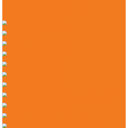
Средства индивидуальной защиты (СИЗ)
Цепи и шины для бензопил
Моторные масла и смазочные материалы
Очистительные средства
Аккумуляторые сучкорезы (GTA)
Бензопилы (MS)
Электрические мотопилы (MSE)
Аккумуляторные мотокосы (FSA)
Бензиновые кусторезы (FS)
Бензиновые мотокосы (FS)
Электрические мотокосы (FSE)
Аккумуляторные садовые ножницы (HSA) + HSA 26
Бензиновые мотоножницы (HS)
Электрические садовые ножницы (HSE)