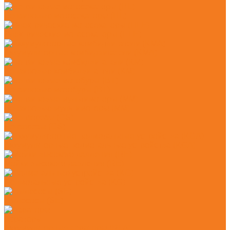
Бензиновые мотосекаторы (HL)
Электрические мотосекаторы (HLE)
Аккумуляторные комбидвигатели (KMA)
Бензиновые комбидвигатели (KM)
Бензиновые мотобуры (BT)
Бензиновые мультимоторы (MM)
Бензорезы (GS)
Аккумуляторные подметальные устройства (KGA)
Мойки высокого давления (RE)
Подметальные устройства (KG)
Пылесосы (SE)
Аэраторы
Аккумуляторные аэраторы (RLA)