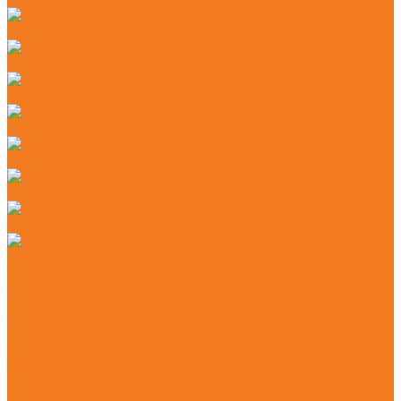
Секаторы
Сучкорезы ручные
Защитные каски и маски
Наушники
Цепи
Шины
Моторные масла и адгезионные масла
Смазочные материалы
Акции
Контакты
Практические знания
Видеогалерея
Советы по эксплуатации агрегатов STIHL
Полезная информация
...
Главная