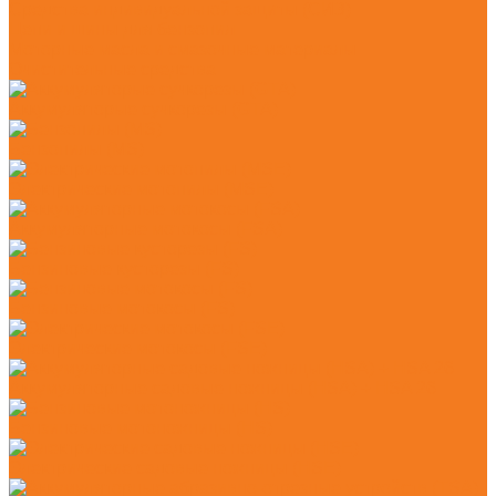
Средства индивидуальной защиты (СИЗ)
Цепи и шины для бензопил
Моторные масла и смазочные материалы
Очистительные средства
Аккумуляторые сучкорезы (GTA)
Бензопилы (MS)
Электрические мотопилы (MSE)
Аккумуляторные мотокосы (FSA)
Бензиновые кусторезы (FS)
Бензиновые мотокосы (FS)
Электрические мотокосы (FSE)
Аккумуляторные садовые ножницы (HSA) + HSA 26
Бензиновые мотоножницы (HS)
Электрические садовые ножницы (HSE)