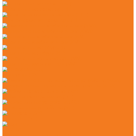
Бензиновые мотосекаторы (HL)
Электрические мотосекаторы (HLE)
Аккумуляторные комбидвигатели (KMA)
Бензиновые комбидвигатели (KM)
Бензиновые мотобуры (BT)
Бензиновые мультимоторы (MM)
Бензорезы (GS)
Аккумуляторные подметальные устройства (KGA)
Мойки высокого давления (RE)
Подметальные устройства (KG)
Пылесосы (SE)
Аэраторы
Аккумуляторные аэраторы (RLA)