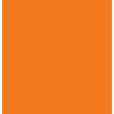
Подметальные устройства (KG)
Пылесосы (SE)
Садовая техника
Аэраторы
Аккумуляторные аэраторы (RLA)
Бензиновые аэраторы (RL)
Электрические аэраторы (RLE)
Газонокосилки
Аккумуляторные газонокосилки (RMA)
Бензиновые газонокосилки (RM)
Роботы-газонокосилки (RMI)
Электрические газонокосилки (RME)
Измельчители
Бензиновые измельчители (GH)
Электрические измельчители (GHE)
Культиваторы
Бензиновые культиваторы (MH)
Тракторы
Бензиновые тракторы (RT)
Принадлежности
Инструмент для ухода за режущей гарнитурой
Канистры и системы заправки
Принадлежности для MS
Ручной инструмент
Ручные пилы