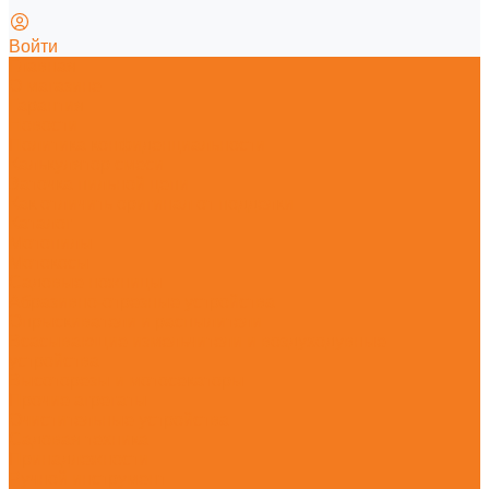
Войти
Главная
О магазине
Гарантия
Новости
Политика конфиденциальности
Калькулятор смеси
Заточка пильной цепи
Как отличить оригинал от подделки
Каталог
Мотопилы
Мотокосы
Садовые ножницы
Абразивно-отрезные устройства
Опрыскиватели и распылители
Всасывающие измельчители и воздуходувные
устройства
Высоторезы и мотосекаторы
Прочие агрегаты
Очистительные устройства
Садовая техника
Принадлежности
Ручной инструмент