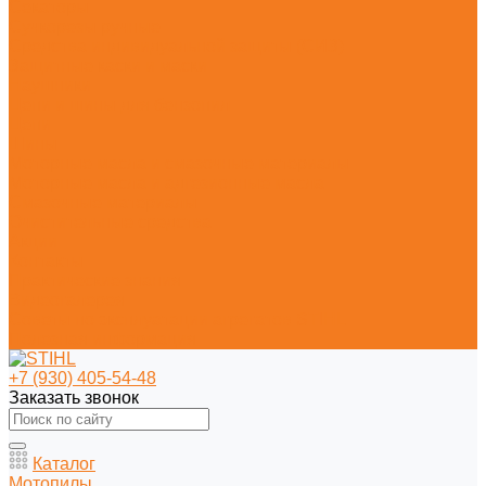
Секаторы
Сучкорезы ручные
Средства индивидуальной защиты (СИЗ)
Защитные каски и маски
Наушники
Цепи и шины для бензопил
Цепи
Шины
Моторные масла и смазочные материалы
Моторные масла и адгезионные масла
Смазочные материалы
Очистительные средства
Акции
Контакты
Практические знания
Видеогалерея
Советы по эксплуатации агрегатов STIHL
Полезная информация
+7 (930) 405-54-48
Заказать звонок
Каталог
Мотопилы