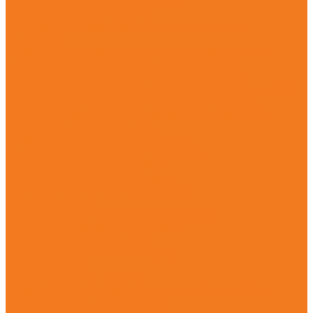
Бензиновые опрыскиватели (SR)
Ручные опрыскиватели (SG)
Всасывающие измельчители и воздуходувные
устройства
Аккумуляторные воздуходувные устройства (BGA)
Бензиновые воздуходувные устройства (BG)
Бензиновые всасывающие измельчители (SH)
Бензиновые ранцевые воздуходувные устройства (BR)
Электрические воздуходувные устройства (BGE)
Электрические всасывающие измельчители (SHE)
Высоторезы и мотосекаторы
Аккумуляторные высоторезы (HTA)
Аккумуляторные мотосекаторы (HLA)
Бензиновые высоторезы (HT)
Бензиновые мотосекаторы (HL)
Электрические мотосекаторы (HLE)
Прочие агрегаты
Аккумуляторные комбидвигатели (KMA)
Бензиновые комбидвигатели (KM)
Бензиновые мотобуры (BT)
Бензиновые мультимоторы (MM)
Бензорезы (GS)
Очистительные устройства
Аккумуляторные подметальные устройства (KGA)
Мойки высокого давления (RE)