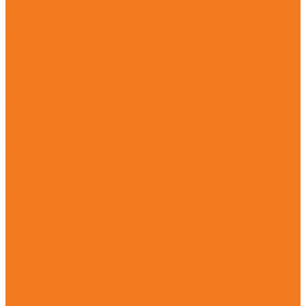
О магазине
Гарантия
Новости
Политика конфиденциальности
Калькулятор смеси
Заточка пильной цепи
Как отличить оригинал от подделки
Каталог
Мотопилы
Аккумуляторые сучкорезы (GTA)
Бензопилы (MS)
Электрические мотопилы (MSE)
Мотокосы
Аккумуляторные мотокосы (FSA)
Бензиновые кусторезы (FS)
Бензиновые мотокосы (FS)
Электрические мотокосы (FSE)
Садовые ножницы
Аккумуляторные садовые ножницы (HSA) + HSA 26
Бензиновые мотоножницы (HS)
Электрические садовые ножницы (HSE)
Абразивно-отрезные устройства
Аккумуляторные абразивно-отрезные устройств (TSA)
Бензиновые абразивно-отрезные устройства (TS)
Опрыскиватели и распылители