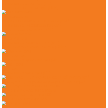
Бензиновые аэраторы (RL)
Электрические аэраторы (RLE)
Газонокосилки
Аккумуляторные газонокосилки (RMA)
Бензиновые газонокосилки (RM)
Роботы-газонокосилки (RMI)
Измельчители
Бензиновые измельчители (GH)
Электрические измельчители (GHE)
Культиваторы
Бензиновые культиваторы (MH)
Тракторы
Бензиновые тракторы (RT)
Инструмент для ухода за режущей гарнитурой
Канистры и системы заправки
Принадлежности для MS
Ручные пилы