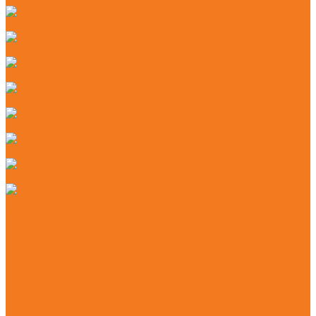
Секаторы
Сучкорезы ручные
Защитные каски и маски
Наушники
Цепи
Шины
Моторные масла и адгезионные масла
Смазочные материалы
Акции
Контакты
Практические знания
Видеогалерея
Советы по эксплуатации агрегатов STIHL
Полезная информация
...
Главная