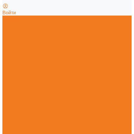
Войти
Главная
О магазине
Гарантия
Новости
Политика конфиденциальности
Калькулятор смеси
Заточка пильной цепи
Как отличить оригинал от подделки
Каталог
Мотопилы
Мотокосы
Садовые ножницы
Абразивно-отрезные устройства
Опрыскиватели и распылители
Всасывающие измельчители и воздуходувные
устройства
Высоторезы и мотосекаторы
Прочие агрегаты
Очистительные устройства
Садовая техника
Принадлежности
Ручной инструмент