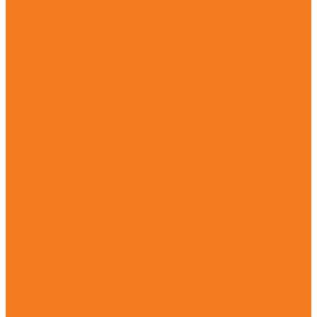
Подметальные устройства (KG)
Пылесосы (SE)
Садовая техника
Аэраторы
Аккумуляторные аэраторы (RLA)
Бензиновые аэраторы (RL)
Электрические аэраторы (RLE)
Газонокосилки
Аккумуляторные газонокосилки (RMA)
Бензиновые газонокосилки (RM)
Роботы-газонокосилки (RMI)
Электрические газонокосилки (RME)
Измельчители
Бензиновые измельчители (GH)
Электрические измельчители (GHE)
Культиваторы
Бензиновые культиваторы (MH)
Тракторы
Бензиновые тракторы (RT)
Принадлежности
Инструмент для ухода за режущей гарнитурой
Канистры и системы заправки
Принадлежности для MS
Ручной инструмент
Ручные пилы