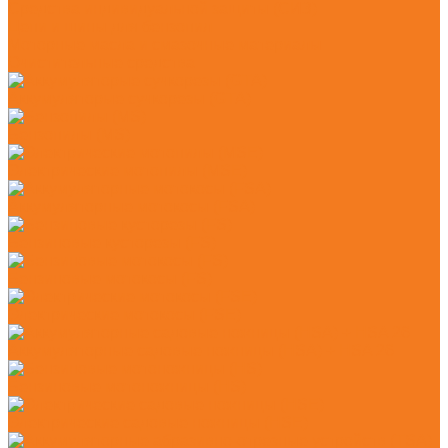
Средства индивидуальной защиты (СИЗ)
Цепи и шины для бензопил
Моторные масла и смазочные материалы
Очистительные средства
Аккумуляторые сучкорезы (GTA)
Бензопилы (MS)
Электрические мотопилы (MSE)
Аккумуляторные мотокосы (FSA)
Бензиновые кусторезы (FS)
Бензиновые мотокосы (FS)
Электрические мотокосы (FSE)
Аккумуляторные садовые ножницы (HSA) + HSA 26
Бензиновые мотоножницы (HS)
Электрические садовые ножницы (HSE)