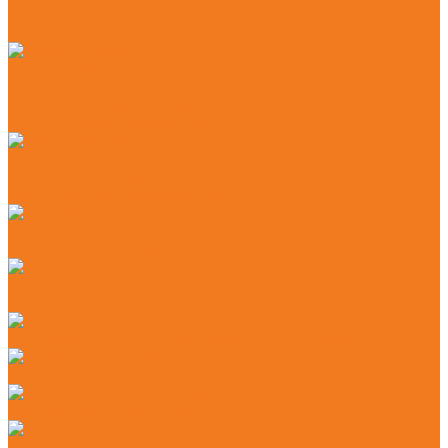
Бензиновые аэраторы (RL)
Электрические аэраторы (RLE)
Газонокосилки
Аккумуляторные газонокосилки (RMA)
Бензиновые газонокосилки (RM)
Роботы-газонокосилки (RMI)
Измельчители
Бензиновые измельчители (GH)
Электрические измельчители (GHE)
Культиваторы
Бензиновые культиваторы (MH)
Тракторы
Бензиновые тракторы (RT)
Инструмент для ухода за режущей гарнитурой
Канистры и системы заправки
Принадлежности для MS
Ручные пилы