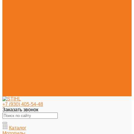
Секаторы
Сучкорезы ручные
Средства индивидуальной защиты (СИЗ)
Защитные каски и маски
Наушники
Цепи и шины для бензопил
Цепи
Шины
Моторные масла и смазочные материалы
Моторные масла и адгезионные масла
Смазочные материалы
Очистительные средства
Акции
Контакты
Практические знания
Видеогалерея
Советы по эксплуатации агрегатов STIHL
Полезная информация
+7 (930) 405-54-48
Заказать звонок
Каталог
Мотопилы