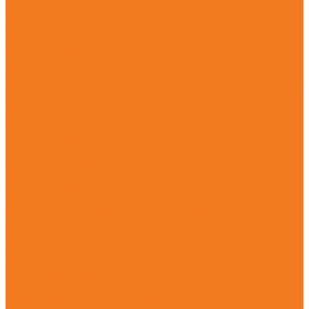
Бензиновые опрыскиватели (SR)
Ручные опрыскиватели (SG)
Всасывающие измельчители и воздуходувные
устройства
Аккумуляторные воздуходувные устройства (BGA)
Бензиновые воздуходувные устройства (BG)
Бензиновые всасывающие измельчители (SH)
Бензиновые ранцевые воздуходувные устройства (BR)
Электрические воздуходувные устройства (BGE)
Электрические всасывающие измельчители (SHE)
Высоторезы и мотосекаторы
Аккумуляторные высоторезы (HTA)
Аккумуляторные мотосекаторы (HLA)
Бензиновые высоторезы (HT)
Бензиновые мотосекаторы (HL)
Электрические мотосекаторы (HLE)
Прочие агрегаты
Аккумуляторные комбидвигатели (KMA)
Бензиновые комбидвигатели (KM)
Бензиновые мотобуры (BT)
Бензиновые мультимоторы (MM)
Бензорезы (GS)
Очистительные устройства
Аккумуляторные подметальные устройства (KGA)
Мойки высокого давления (RE)