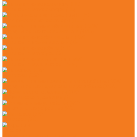
Бензиновые мотосекаторы (HL)
Электрические мотосекаторы (HLE)
Аккумуляторные комбидвигатели (KMA)
Бензиновые комбидвигатели (KM)
Бензиновые мотобуры (BT)
Бензиновые мультимоторы (MM)
Бензорезы (GS)
Аккумуляторные подметальные устройства (KGA)
Мойки высокого давления (RE)
Подметальные устройства (KG)
Пылесосы (SE)
Аэраторы
Аккумуляторные аэраторы (RLA)