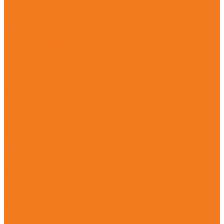
О магазине
Гарантия
Новости
Политика конфиденциальности
Калькулятор смеси
Заточка пильной цепи
Как отличить оригинал от подделки
Каталог
Мотопилы
Аккумуляторые сучкорезы (GTA)
Бензопилы (MS)
Электрические мотопилы (MSE)
Мотокосы
Аккумуляторные мотокосы (FSA)
Бензиновые кусторезы (FS)
Бензиновые мотокосы (FS)
Электрические мотокосы (FSE)
Садовые ножницы
Аккумуляторные садовые ножницы (HSA) + HSA 26
Бензиновые мотоножницы (HS)
Электрические садовые ножницы (HSE)
Абразивно-отрезные устройства
Аккумуляторные абразивно-отрезные устройств (TSA)
Бензиновые абразивно-отрезные устройства (TS)
Опрыскиватели и распылители