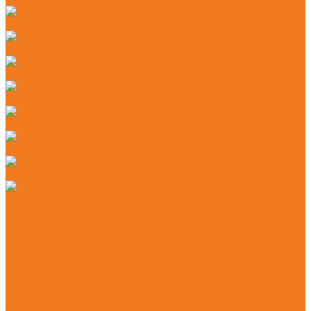
Секаторы
Сучкорезы ручные
Защитные каски и маски
Наушники
Цепи
Шины
Моторные масла и адгезионные масла
Смазочные материалы
Акции
Контакты
Практические знания
Видеогалерея
Советы по эксплуатации агрегатов STIHL
Полезная информация
...
Главная