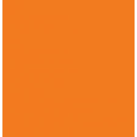
О магазине
Гарантия
Новости
Политика конфиденциальности
Калькулятор смеси
Заточка пильной цепи
Как отличить оригинал от подделки
Каталог
Мотопилы
Аккумуляторые сучкорезы (GTA)
Бензопилы (MS)
Электрические мотопилы (MSE)
Мотокосы
Аккумуляторные мотокосы (FSA)
Бензиновые кусторезы (FS)
Бензиновые мотокосы (FS)
Электрические мотокосы (FSE)
Садовые ножницы
Аккумуляторные садовые ножницы (HSA) + HSA 26
Бензиновые мотоножницы (HS)
Электрические садовые ножницы (HSE)
Абразивно-отрезные устройства
Аккумуляторные абразивно-отрезные устройств (TSA)
Бензиновые абразивно-отрезные устройства (TS)
Опрыскиватели и распылители