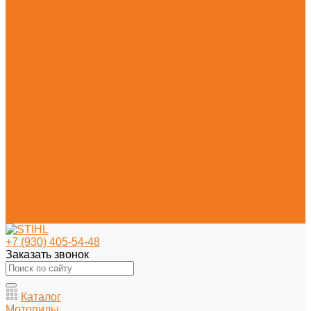
Секаторы
Сучкорезы ручные
Средства индивидуальной защиты (СИЗ)
Защитные каски и маски
Наушники
Цепи и шины для бензопил
Цепи
Шины
Моторные масла и смазочные материалы
Моторные масла и адгезионные масла
Смазочные материалы
Очистительные средства
Акции
Контакты
Практические знания
Видеогалерея
Советы по эксплуатации агрегатов STIHL
Полезная информация
+7 (930) 405-54-48
Заказать звонок
Каталог
Мотопилы