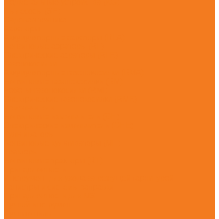
Подметальные устройства (KG)
Пылесосы (SE)
Садовая техника
Аэраторы
Аккумуляторные аэраторы (RLA)
Бензиновые аэраторы (RL)
Электрические аэраторы (RLE)
Газонокосилки
Аккумуляторные газонокосилки (RMA)
Бензиновые газонокосилки (RM)
Роботы-газонокосилки (RMI)
Электрические газонокосилки (RME)
Измельчители
Бензиновые измельчители (GH)
Электрические измельчители (GHE)
Культиваторы
Бензиновые культиваторы (MH)
Тракторы
Бензиновые тракторы (RT)
Принадлежности
Инструмент для ухода за режущей гарнитурой
Канистры и системы заправки
Принадлежности для MS
Ручной инструмент
Ручные пилы