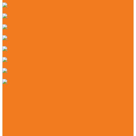
Секаторы
Сучкорезы ручные
Защитные каски и маски
Наушники
Цепи
Шины
Моторные масла и адгезионные масла
Смазочные материалы
Акции
Контакты
Практические знания
Видеогалерея
Советы по эксплуатации агрегатов STIHL
Полезная информация
...
Главная