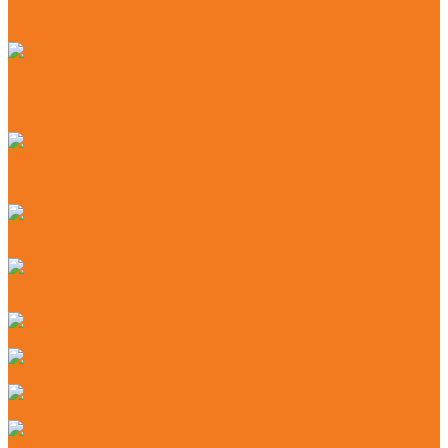
Бензиновые аэраторы (RL)
Электрические аэраторы (RLE)
Газонокосилки
Аккумуляторные газонокосилки (RMA)
Бензиновые газонокосилки (RM)
Роботы-газонокосилки (RMI)
Измельчители
Бензиновые измельчители (GH)
Электрические измельчители (GHE)
Культиваторы
Бензиновые культиваторы (MH)
Тракторы
Бензиновые тракторы (RT)
Инструмент для ухода за режущей гарнитурой
Канистры и системы заправки
Принадлежности для MS
Ручные пилы