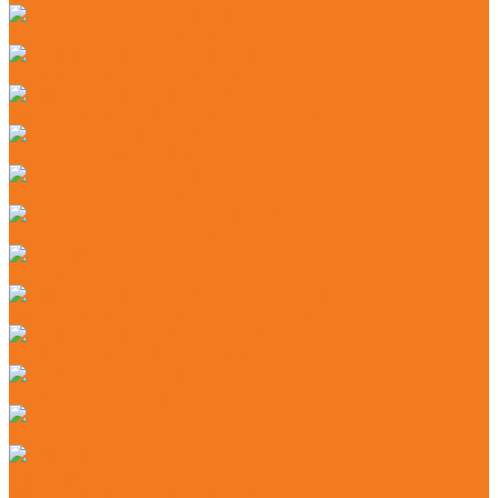
Бензиновые мотосекаторы (HL)
Электрические мотосекаторы (HLE)
Аккумуляторные комбидвигатели (KMA)
Бензиновые комбидвигатели (KM)
Бензиновые мотобуры (BT)
Бензиновые мультимоторы (MM)
Бензорезы (GS)
Аккумуляторные подметальные устройства (KGA)
Мойки высокого давления (RE)
Подметальные устройства (KG)
Пылесосы (SE)
Аэраторы
Аккумуляторные аэраторы (RLA)