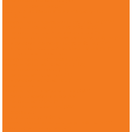
Бензиновые опрыскиватели (SR)
Ручные опрыскиватели (SG)
Всасывающие измельчители и воздуходувные
устройства
Аккумуляторные воздуходувные устройства (BGA)
Бензиновые воздуходувные устройства (BG)
Бензиновые всасывающие измельчители (SH)
Бензиновые ранцевые воздуходувные устройства (BR)
Электрические воздуходувные устройства (BGE)
Электрические всасывающие измельчители (SHE)
Высоторезы и мотосекаторы
Аккумуляторные высоторезы (HTA)
Аккумуляторные мотосекаторы (HLA)
Бензиновые высоторезы (HT)
Бензиновые мотосекаторы (HL)
Электрические мотосекаторы (HLE)
Прочие агрегаты
Аккумуляторные комбидвигатели (KMA)
Бензиновые комбидвигатели (KM)
Бензиновые мотобуры (BT)
Бензиновые мультимоторы (MM)
Бензорезы (GS)
Очистительные устройства
Аккумуляторные подметальные устройства (KGA)
Мойки высокого давления (RE)