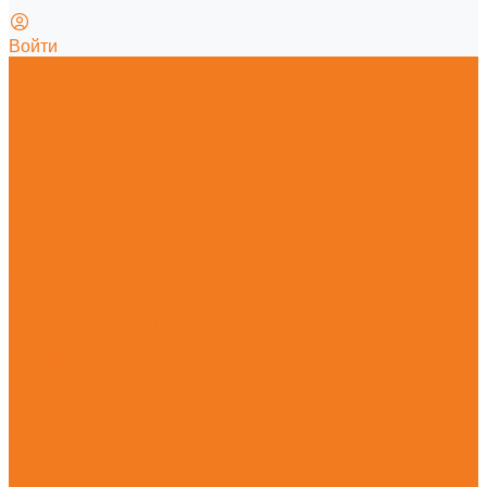
Войти
Главная
О магазине
Гарантия
Новости
Политика конфиденциальности
Калькулятор смеси
Заточка пильной цепи
Как отличить оригинал от подделки
Каталог
Мотопилы
Мотокосы
Садовые ножницы
Абразивно-отрезные устройства
Опрыскиватели и распылители
Всасывающие измельчители и воздуходувные
устройства
Высоторезы и мотосекаторы
Прочие агрегаты
Очистительные устройства
Садовая техника
Принадлежности
Ручной инструмент