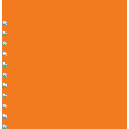
Средства индивидуальной защиты (СИЗ)
Цепи и шины для бензопил
Моторные масла и смазочные материалы
Очистительные средства
Аккумуляторые сучкорезы (GTA)
Бензопилы (MS)
Электрические мотопилы (MSE)
Аккумуляторные мотокосы (FSA)
Бензиновые кусторезы (FS)
Бензиновые мотокосы (FS)
Электрические мотокосы (FSE)
Аккумуляторные садовые ножницы (HSA) + HSA 26
Бензиновые мотоножницы (HS)
Электрические садовые ножницы (HSE)