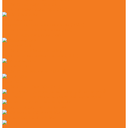
Бензиновые аэраторы (RL)
Электрические аэраторы (RLE)
Газонокосилки
Аккумуляторные газонокосилки (RMA)
Бензиновые газонокосилки (RM)
Роботы-газонокосилки (RMI)
Измельчители
Бензиновые измельчители (GH)
Электрические измельчители (GHE)
Культиваторы
Бензиновые культиваторы (MH)
Тракторы
Бензиновые тракторы (RT)
Инструмент для ухода за режущей гарнитурой
Канистры и системы заправки
Принадлежности для MS
Ручные пилы