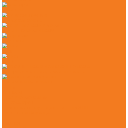
Секаторы
Сучкорезы ручные
Защитные каски и маски
Наушники
Цепи
Шины
Моторные масла и адгезионные масла
Смазочные материалы
Акции
Контакты
Практические знания
Видеогалерея
Советы по эксплуатации агрегатов STIHL
Полезная информация
...
Главная