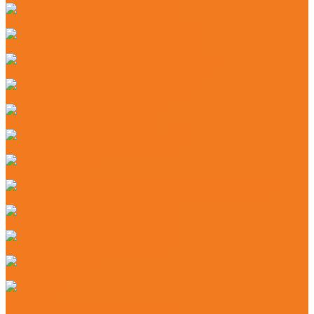
Бензиновые мотосекаторы (HL)
Электрические мотосекаторы (HLE)
Аккумуляторные комбидвигатели (KMA)
Бензиновые комбидвигатели (KM)
Бензиновые мотобуры (BT)
Бензиновые мультимоторы (MM)
Бензорезы (GS)
Аккумуляторные подметальные устройства (KGA)
Мойки высокого давления (RE)
Подметальные устройства (KG)
Пылесосы (SE)
Аэраторы
Аккумуляторные аэраторы (RLA)