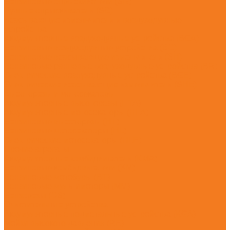
Бензиновые опрыскиватели (SR)
Ручные опрыскиватели (SG)
Всасывающие измельчители и воздуходувные
устройства
Аккумуляторные воздуходувные устройства (BGA)
Бензиновые воздуходувные устройства (BG)
Бензиновые всасывающие измельчители (SH)
Бензиновые ранцевые воздуходувные устройства (BR)
Электрические воздуходувные устройства (BGE)
Электрические всасывающие измельчители (SHE)
Высоторезы и мотосекаторы
Аккумуляторные высоторезы (HTA)
Аккумуляторные мотосекаторы (HLA)
Бензиновые высоторезы (HT)
Бензиновые мотосекаторы (HL)
Электрические мотосекаторы (HLE)
Прочие агрегаты
Аккумуляторные комбидвигатели (KMA)
Бензиновые комбидвигатели (KM)
Бензиновые мотобуры (BT)
Бензиновые мультимоторы (MM)
Бензорезы (GS)
Очистительные устройства
Аккумуляторные подметальные устройства (KGA)
Мойки высокого давления (RE)