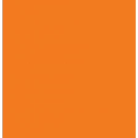
Подметальные устройства (KG)
Пылесосы (SE)
Садовая техника
Аэраторы
Аккумуляторные аэраторы (RLA)
Бензиновые аэраторы (RL)
Электрические аэраторы (RLE)
Газонокосилки
Аккумуляторные газонокосилки (RMA)
Бензиновые газонокосилки (RM)
Роботы-газонокосилки (RMI)
Электрические газонокосилки (RME)
Измельчители
Бензиновые измельчители (GH)
Электрические измельчители (GHE)
Культиваторы
Бензиновые культиваторы (MH)
Тракторы
Бензиновые тракторы (RT)
Принадлежности
Инструмент для ухода за режущей гарнитурой
Канистры и системы заправки
Принадлежности для MS
Ручной инструмент
Ручные пилы