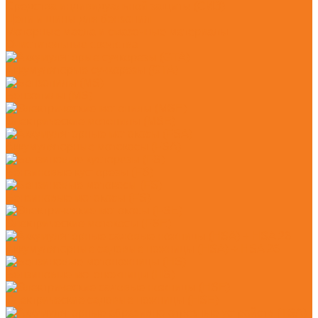
Средства индивидуальной защиты (СИЗ)
Цепи и шины для бензопил
Моторные масла и смазочные материалы
Очистительные средства
Аккумуляторые сучкорезы (GTA)
Бензопилы (MS)
Электрические мотопилы (MSE)
Аккумуляторные мотокосы (FSA)
Бензиновые кусторезы (FS)
Бензиновые мотокосы (FS)
Электрические мотокосы (FSE)
Аккумуляторные садовые ножницы (HSA) + HSA 26
Бензиновые мотоножницы (HS)
Электрические садовые ножницы (HSE)