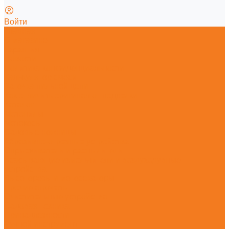
Войти
Главная
О магазине
Гарантия
Новости
Политика конфиденциальности
Калькулятор смеси
Заточка пильной цепи
Как отличить оригинал от подделки
Каталог
Мотопилы
Мотокосы
Садовые ножницы
Абразивно-отрезные устройства
Опрыскиватели и распылители
Всасывающие измельчители и воздуходувные
устройства
Высоторезы и мотосекаторы
Прочие агрегаты
Очистительные устройства
Садовая техника
Принадлежности
Ручной инструмент