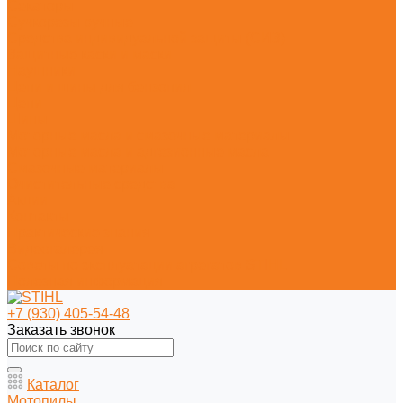
Секаторы
Сучкорезы ручные
Средства индивидуальной защиты (СИЗ)
Защитные каски и маски
Наушники
Цепи и шины для бензопил
Цепи
Шины
Моторные масла и смазочные материалы
Моторные масла и адгезионные масла
Смазочные материалы
Очистительные средства
Акции
Контакты
Практические знания
Видеогалерея
Советы по эксплуатации агрегатов STIHL
Полезная информация
+7 (930) 405-54-48
Заказать звонок
Каталог
Мотопилы