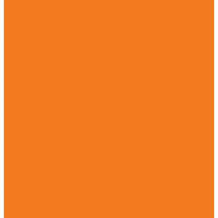
О магазине
Гарантия
Новости
Политика конфиденциальности
Калькулятор смеси
Заточка пильной цепи
Как отличить оригинал от подделки
Каталог
Мотопилы
Аккумуляторые сучкорезы (GTA)
Бензопилы (MS)
Электрические мотопилы (MSE)
Мотокосы
Аккумуляторные мотокосы (FSA)
Бензиновые кусторезы (FS)
Бензиновые мотокосы (FS)
Электрические мотокосы (FSE)
Садовые ножницы
Аккумуляторные садовые ножницы (HSA) + HSA 26
Бензиновые мотоножницы (HS)
Электрические садовые ножницы (HSE)
Абразивно-отрезные устройства
Аккумуляторные абразивно-отрезные устройств (TSA)
Бензиновые абразивно-отрезные устройства (TS)
Опрыскиватели и распылители