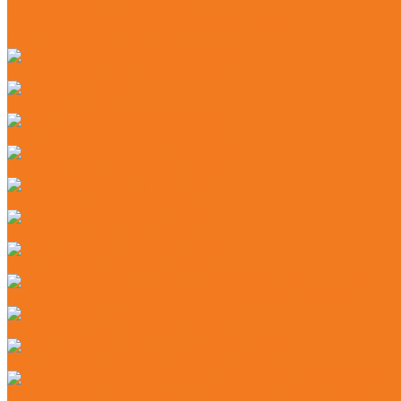
Цепи и шины для бензопил
Моторные масла и смазочные материалы
Очистительные средства
Аккумуляторые сучкорезы (GTA)
Бензопилы (MS)
Электрические мотопилы (MSE)
Аккумуляторные мотокосы (FSA)
Бензиновые кусторезы (FS)
Бензиновые мотокосы (FS)
Электрические мотокосы (FSE)
Аккумуляторные садовые ножницы (HSA) + HSA 26
Бензиновые мотоножницы (HS)
Электрические садовые ножницы (HSE)
Аккумуляторные абразивно-отрезные устройств (TSA)