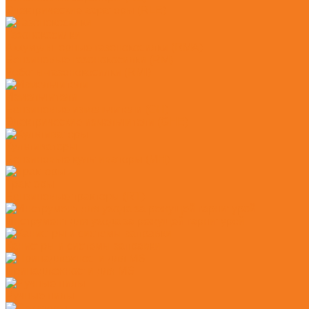
Электрические аэраторы (RLE)
Газонокосилки
Аккумуляторные газонокосилки (RMA)
Бензиновые газонокосилки (RM)
Роботы-газонокосилки (RMI)
Измельчители
Бензиновые измельчители (GH)
Электрические измельчители (GHE)
Культиваторы
Бензиновые культиваторы (MH)
Тракторы
Бензиновые тракторы (RT)
Инструмент для ухода за режущей гарнитурой
Канистры и системы заправки
Принадлежности для MS
Ручные пилы