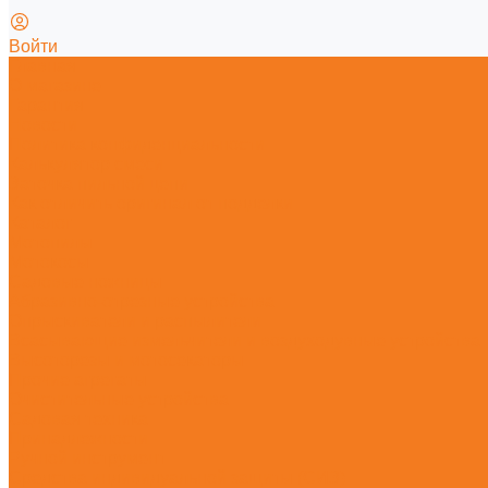
Войти
Главная
О магазине
Гарантия
Новости
Политика конфиденциальности
Калькулятор смеси
Заточка пильной цепи
Как отличить оригинал от подделки
Каталог
Мотопилы
Мотокосы
Садовые ножницы
Абразивно-отрезные устройства
Опрыскиватели и распылители
Всасывающие измельчители и воздуходувные устройства
Высоторезы и мотосекаторы
Прочие агрегаты
Очистительные устройства
Садовая техника
Принадлежности
Ручной инструмент
Средства индивидуальной защиты (СИЗ)