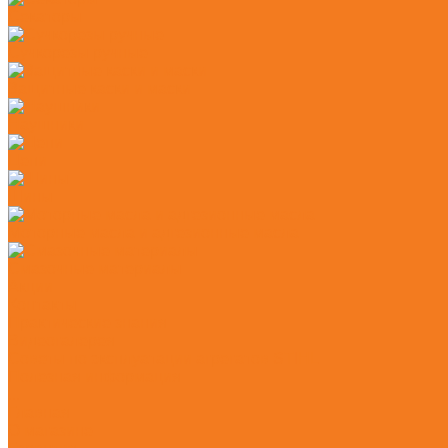
Секаторы
Сучкорезы ручные
Защитные каски и маски
Наушники
Цепи
Шины
Моторные масла и адгезионные масла
Смазочные материалы
Акции
Контакты
Практические знания
Видеогалерея
Советы по эксплуатации агрегатов STIHL
Полезная информация
...
Главная
О магазине