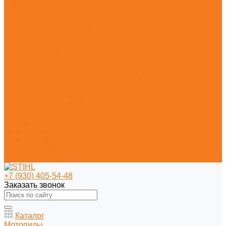
Секаторы
Сучкорезы ручные
Средства индивидуальной защиты (СИЗ)
Защитные каски и маски
Наушники
Цепи и шины для бензопил
Цепи
Шины
Моторные масла и смазочные материалы
Моторные масла и адгезионные масла
Смазочные материалы
Очистительные средства
Акции
Контакты
Практические знания
Видеогалерея
Советы по эксплуатации агрегатов STIHL
Полезная информация
+7 (930) 405-54-48
Заказать звонок
Каталог
Мотопилы