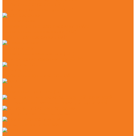
Бензиновые аэраторы (RL)
Электрические аэраторы (RLE)
Газонокосилки
Аккумуляторные газонокосилки (RMA)
Бензиновые газонокосилки (RM)
Роботы-газонокосилки (RMI)
Измельчители
Бензиновые измельчители (GH)
Электрические измельчители (GHE)
Культиваторы
Бензиновые культиваторы (MH)
Тракторы
Бензиновые тракторы (RT)
Инструмент для ухода за режущей гарнитурой
Канистры и системы заправки
Принадлежности для MS
Ручные пилы