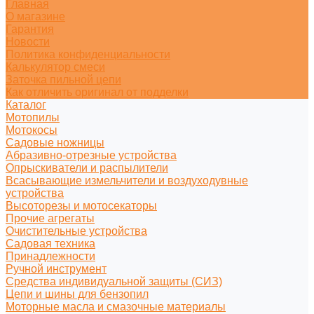
Главная
О магазине
Гарантия
Новости
Политика конфиденциальности
Калькулятор смеси
Заточка пильной цепи
Как отличить оригинал от подделки
Каталог
Мотопилы
Мотокосы
Садовые ножницы
Абразивно-отрезные устройства
Опрыскиватели и распылители
Всасывающие измельчители и воздуходувные
устройства
Высоторезы и мотосекаторы
Прочие агрегаты
Очистительные устройства
Садовая техника
Принадлежности
Ручной инструмент
Средства индивидуальной защиты (СИЗ)
Цепи и шины для бензопил
Моторные масла и смазочные материалы