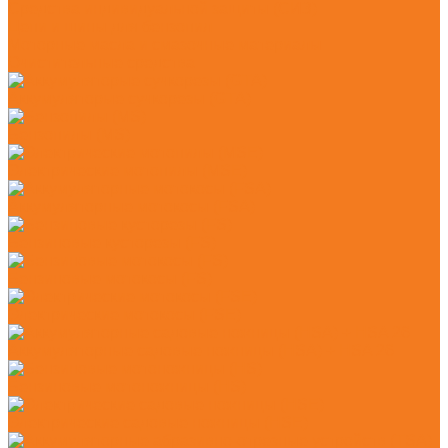
Средства индивидуальной защиты (СИЗ)
Цепи и шины для бензопил
Моторные масла и смазочные материалы
Очистительные средства
Аккумуляторые сучкорезы (GTA)
Бензопилы (MS)
Электрические мотопилы (MSE)
Аккумуляторные мотокосы (FSA)
Бензиновые кусторезы (FS)
Бензиновые мотокосы (FS)
Электрические мотокосы (FSE)
Аккумуляторные садовые ножницы (HSA) + HSA 26
Бензиновые мотоножницы (HS)
Электрические садовые ножницы (HSE)