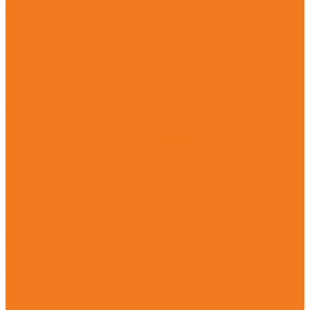
Подметальные устройства (KG)
Пылесосы (SE)
Садовая техника
Аэраторы
Аккумуляторные аэраторы (RLA)
Бензиновые аэраторы (RL)
Электрические аэраторы (RLE)
Газонокосилки
Аккумуляторные газонокосилки (RMA)
Бензиновые газонокосилки (RM)
Роботы-газонокосилки (RMI)
Электрические газонокосилки (RME)
Измельчители
Бензиновые измельчители (GH)
Электрические измельчители (GHE)
Культиваторы
Бензиновые культиваторы (MH)
Тракторы
Бензиновые тракторы (RT)
Принадлежности
Инструмент для ухода за режущей гарнитурой
Канистры и системы заправки
Принадлежности для MS
Ручной инструмент
Ручные пилы