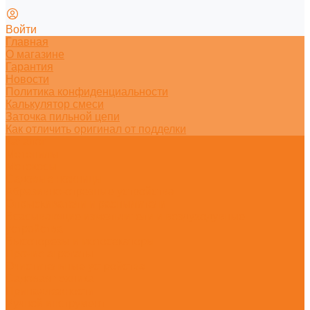
Войти
Главная
О магазине
Гарантия
Новости
Политика конфиденциальности
Калькулятор смеси
Заточка пильной цепи
Как отличить оригинал от подделки
Каталог
Мотопилы
Мотокосы
Садовые ножницы
Абразивно-отрезные устройства
Опрыскиватели и распылители
Всасывающие измельчители и воздуходувные
устройства
Высоторезы и мотосекаторы
Прочие агрегаты
Очистительные устройства
Садовая техника
Принадлежности
Ручной инструмент