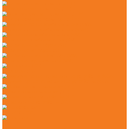
Бензиновые мотосекаторы (HL)
Электрические мотосекаторы (HLE)
Аккумуляторные комбидвигатели (KMA)
Бензиновые комбидвигатели (KM)
Бензиновые мотобуры (BT)
Бензиновые мультимоторы (MM)
Бензорезы (GS)
Аккумуляторные подметальные устройства (KGA)
Мойки высокого давления (RE)
Подметальные устройства (KG)
Пылесосы (SE)
Аэраторы
Аккумуляторные аэраторы (RLA)