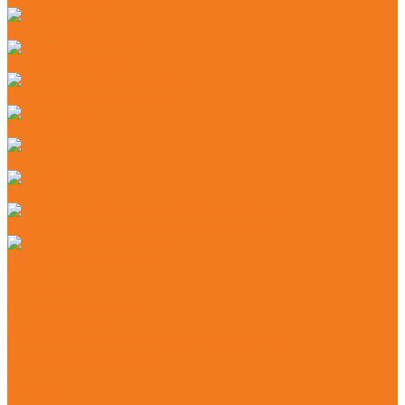
Секаторы
Сучкорезы ручные
Защитные каски и маски
Наушники
Цепи
Шины
Моторные масла и адгезионные масла
Смазочные материалы
Акции
Контакты
Практические знания
Видеогалерея
Советы по эксплуатации агрегатов STIHL
Полезная информация
...
Главная