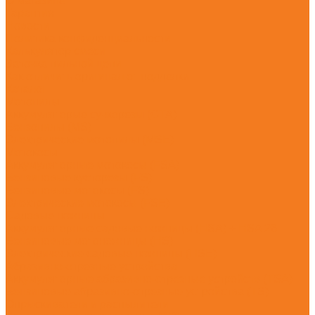
О магазине
Гарантия
Новости
Политика конфиденциальности
Калькулятор смеси
Заточка пильной цепи
Как отличить оригинал от подделки
Каталог
Мотопилы
Аккумуляторые сучкорезы (GTA)
Бензопилы (MS)
Электрические мотопилы (MSE)
Мотокосы
Аккумуляторные мотокосы (FSA)
Бензиновые кусторезы (FS)
Бензиновые мотокосы (FS)
Электрические мотокосы (FSE)
Садовые ножницы
Аккумуляторные садовые ножницы (HSA) + HSA 26
Бензиновые мотоножницы (HS)
Электрические садовые ножницы (HSE)
Абразивно-отрезные устройства
Аккумуляторные абразивно-отрезные устройств (TSA)
Бензиновые абразивно-отрезные устройства (TS)
Опрыскиватели и распылители