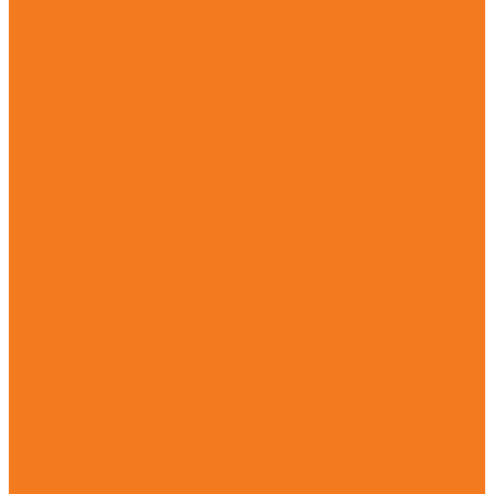
Бензиновые опрыскиватели (SR)
Ручные опрыскиватели (SG)
Всасывающие измельчители и воздуходувные
устройства
Аккумуляторные воздуходувные устройства (BGA)
Бензиновые воздуходувные устройства (BG)
Бензиновые всасывающие измельчители (SH)
Бензиновые ранцевые воздуходувные устройства (BR)
Электрические воздуходувные устройства (BGE)
Электрические всасывающие измельчители (SHE)
Высоторезы и мотосекаторы
Аккумуляторные высоторезы (HTA)
Аккумуляторные мотосекаторы (HLA)
Бензиновые высоторезы (HT)
Бензиновые мотосекаторы (HL)
Электрические мотосекаторы (HLE)
Прочие агрегаты
Аккумуляторные комбидвигатели (KMA)
Бензиновые комбидвигатели (KM)
Бензиновые мотобуры (BT)
Бензиновые мультимоторы (MM)
Бензорезы (GS)
Очистительные устройства
Аккумуляторные подметальные устройства (KGA)
Мойки высокого давления (RE)