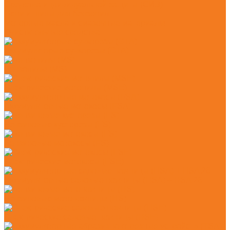
Средства индивидуальной защиты (СИЗ)
Цепи и шины для бензопил
Моторные масла и смазочные материалы
Очистительные средства
Аккумуляторые сучкорезы (GTA)
Бензопилы (MS)
Электрические мотопилы (MSE)
Аккумуляторные мотокосы (FSA)
Бензиновые кусторезы (FS)
Бензиновые мотокосы (FS)
Электрические мотокосы (FSE)
Аккумуляторные садовые ножницы (HSA) + HSA 26
Бензиновые мотоножницы (HS)
Электрические садовые ножницы (HSE)