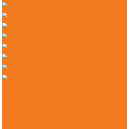
Секаторы
Сучкорезы ручные
Защитные каски и маски
Наушники
Цепи
Шины
Моторные масла и адгезионные масла
Смазочные материалы
Акции
Контакты
Практические знания
Видеогалерея
Советы по эксплуатации агрегатов STIHL
Полезная информация
...
Главная