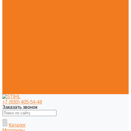
Секаторы
Сучкорезы ручные
Средства индивидуальной защиты (СИЗ)
Защитные каски и маски
Наушники
Цепи и шины для бензопил
Цепи
Шины
Моторные масла и смазочные материалы
Моторные масла и адгезионные масла
Смазочные материалы
Очистительные средства
Акции
Контакты
Практические знания
Видеогалерея
Советы по эксплуатации агрегатов STIHL
Полезная информация
+7 (930) 405-54-48
Заказать звонок
Каталог
Мотопилы