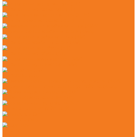
Бензиновые мотосекаторы (HL)
Электрические мотосекаторы (HLE)
Аккумуляторные комбидвигатели (KMA)
Бензиновые комбидвигатели (KM)
Бензиновые мотобуры (BT)
Бензиновые мультимоторы (MM)
Бензорезы (GS)
Аккумуляторные подметальные устройства (KGA)
Мойки высокого давления (RE)
Подметальные устройства (KG)
Пылесосы (SE)
Аэраторы
Аккумуляторные аэраторы (RLA)