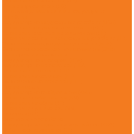
Бензиновые опрыскиватели (SR)
Ручные опрыскиватели (SG)
Всасывающие измельчители и воздуходувные
устройства
Аккумуляторные воздуходувные устройства (BGA)
Бензиновые воздуходувные устройства (BG)
Бензиновые всасывающие измельчители (SH)
Бензиновые ранцевые воздуходувные устройства (BR)
Электрические воздуходувные устройства (BGE)
Электрические всасывающие измельчители (SHE)
Высоторезы и мотосекаторы
Аккумуляторные высоторезы (HTA)
Аккумуляторные мотосекаторы (HLA)
Бензиновые высоторезы (HT)
Бензиновые мотосекаторы (HL)
Электрические мотосекаторы (HLE)
Прочие агрегаты
Аккумуляторные комбидвигатели (KMA)
Бензиновые комбидвигатели (KM)
Бензиновые мотобуры (BT)
Бензиновые мультимоторы (MM)
Бензорезы (GS)
Очистительные устройства
Аккумуляторные подметальные устройства (KGA)
Мойки высокого давления (RE)