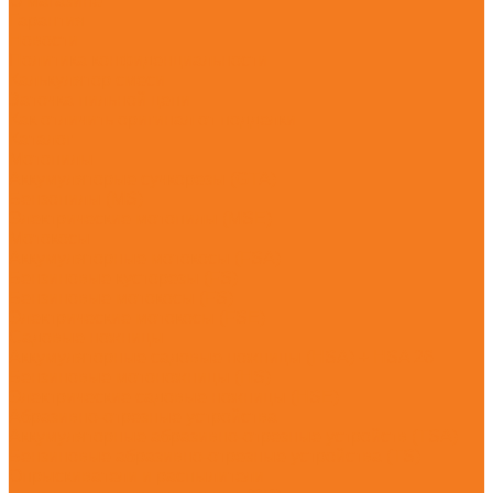
О магазине
Гарантия
Новости
Политика конфиденциальности
Калькулятор смеси
Заточка пильной цепи
Как отличить оригинал от подделки
Каталог
Мотопилы
Аккумуляторые сучкорезы (GTA)
Бензопилы (MS)
Электрические мотопилы (MSE)
Мотокосы
Аккумуляторные мотокосы (FSA)
Бензиновые кусторезы (FS)
Бензиновые мотокосы (FS)
Электрические мотокосы (FSE)
Садовые ножницы
Аккумуляторные садовые ножницы (HSA) + HSA 26
Бензиновые мотоножницы (HS)
Электрические садовые ножницы (HSE)
Абразивно-отрезные устройства
Аккумуляторные абразивно-отрезные устройств (TSA)
Бензиновые абразивно-отрезные устройства (TS)
Опрыскиватели и распылители