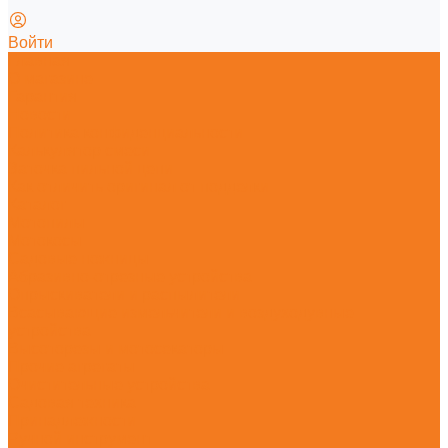
Войти
Главная
О магазине
Гарантия
Новости
Политика конфиденциальности
Калькулятор смеси
Заточка пильной цепи
Как отличить оригинал от подделки
Каталог
Мотопилы
Мотокосы
Садовые ножницы
Абразивно-отрезные устройства
Опрыскиватели и распылители
Всасывающие измельчители и воздуходувные
устройства
Высоторезы и мотосекаторы
Прочие агрегаты
Очистительные устройства
Садовая техника
Принадлежности
Ручной инструмент