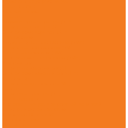
Подметальные устройства (KG)
Пылесосы (SE)
Садовая техника
Аэраторы
Аккумуляторные аэраторы (RLA)
Бензиновые аэраторы (RL)
Электрические аэраторы (RLE)
Газонокосилки
Аккумуляторные газонокосилки (RMA)
Бензиновые газонокосилки (RM)
Роботы-газонокосилки (RMI)
Электрические газонокосилки (RME)
Измельчители
Бензиновые измельчители (GH)
Электрические измельчители (GHE)
Культиваторы
Бензиновые культиваторы (MH)
Тракторы
Бензиновые тракторы (RT)
Принадлежности
Инструмент для ухода за режущей гарнитурой
Канистры и системы заправки
Принадлежности для MS
Ручной инструмент
Ручные пилы