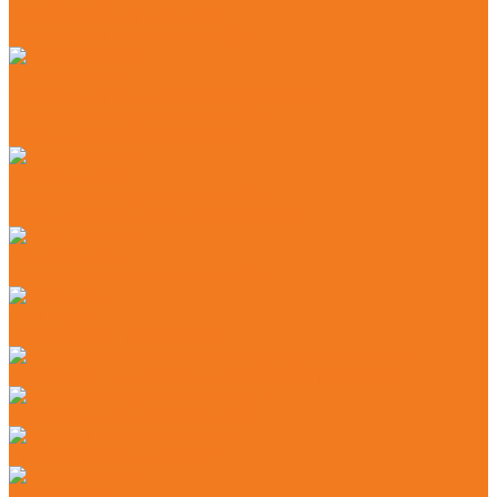
Бензиновые аэраторы (RL)
Электрические аэраторы (RLE)
Газонокосилки
Аккумуляторные газонокосилки (RMA)
Бензиновые газонокосилки (RM)
Роботы-газонокосилки (RMI)
Измельчители
Бензиновые измельчители (GH)
Электрические измельчители (GHE)
Культиваторы
Бензиновые культиваторы (MH)
Тракторы
Бензиновые тракторы (RT)
Инструмент для ухода за режущей гарнитурой
Канистры и системы заправки
Принадлежности для MS
Ручные пилы