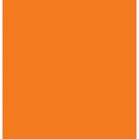
Бензиновые опрыскиватели (SR)
Ручные опрыскиватели (SG)
Всасывающие измельчители и воздуходувные
устройства
Аккумуляторные воздуходувные устройства (BGA)
Бензиновые воздуходувные устройства (BG)
Бензиновые всасывающие измельчители (SH)
Бензиновые ранцевые воздуходувные устройства (BR)
Электрические воздуходувные устройства (BGE)
Электрические всасывающие измельчители (SHE)
Высоторезы и мотосекаторы
Аккумуляторные высоторезы (HTA)
Аккумуляторные мотосекаторы (HLA)
Бензиновые высоторезы (HT)
Бензиновые мотосекаторы (HL)
Электрические мотосекаторы (HLE)
Прочие агрегаты
Аккумуляторные комбидвигатели (KMA)
Бензиновые комбидвигатели (KM)
Бензиновые мотобуры (BT)
Бензиновые мультимоторы (MM)
Бензорезы (GS)
Очистительные устройства
Аккумуляторные подметальные устройства (KGA)
Мойки высокого давления (RE)