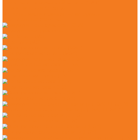
Средства индивидуальной защиты (СИЗ)
Цепи и шины для бензопил
Моторные масла и смазочные материалы
Очистительные средства
Аккумуляторые сучкорезы (GTA)
Бензопилы (MS)
Электрические мотопилы (MSE)
Аккумуляторные мотокосы (FSA)
Бензиновые кусторезы (FS)
Бензиновые мотокосы (FS)
Электрические мотокосы (FSE)
Аккумуляторные садовые ножницы (HSA) + HSA 26
Бензиновые мотоножницы (HS)
Электрические садовые ножницы (HSE)