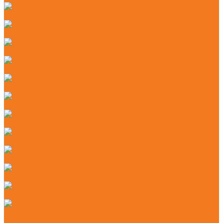
Бензиновые мотосекаторы (HL)
Электрические мотосекаторы (HLE)
Аккумуляторные комбидвигатели (KMA)
Бензиновые комбидвигатели (KM)
Бензиновые мотобуры (BT)
Бензиновые мультимоторы (MM)
Бензорезы (GS)
Аккумуляторные подметальные устройства (KGA)
Мойки высокого давления (RE)
Подметальные устройства (KG)
Пылесосы (SE)
Аэраторы
Аккумуляторные аэраторы (RLA)