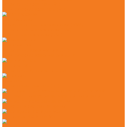
Бензиновые аэраторы (RL)
Электрические аэраторы (RLE)
Газонокосилки
Аккумуляторные газонокосилки (RMA)
Бензиновые газонокосилки (RM)
Роботы-газонокосилки (RMI)
Измельчители
Бензиновые измельчители (GH)
Электрические измельчители (GHE)
Культиваторы
Бензиновые культиваторы (MH)
Тракторы
Бензиновые тракторы (RT)
Инструмент для ухода за режущей гарнитурой
Канистры и системы заправки
Принадлежности для MS
Ручные пилы