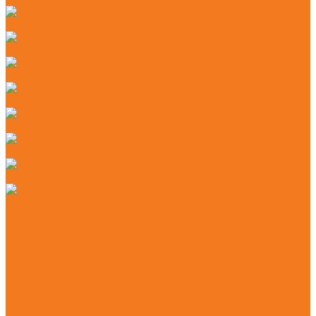
Секаторы
Сучкорезы ручные
Защитные каски и маски
Наушники
Цепи
Шины
Моторные масла и адгезионные масла
Смазочные материалы
Акции
Контакты
Практические знания
Видеогалерея
Советы по эксплуатации агрегатов STIHL
Полезная информация
...
Главная