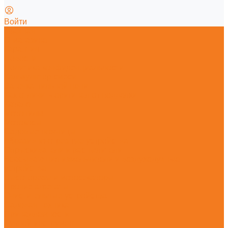
Войти
Главная
О магазине
Гарантия
Новости
Политика конфиденциальности
Калькулятор смеси
Заточка пильной цепи
Как отличить оригинал от подделки
Каталог
Мотопилы
Мотокосы
Садовые ножницы
Абразивно-отрезные устройства
Опрыскиватели и распылители
Всасывающие измельчители и воздуходувные
устройства
Высоторезы и мотосекаторы
Прочие агрегаты
Очистительные устройства
Садовая техника
Принадлежности
Ручной инструмент