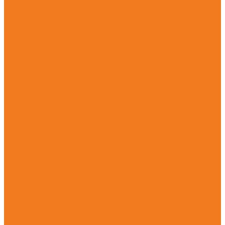
О магазине
Гарантия
Новости
Политика конфиденциальности
Калькулятор смеси
Заточка пильной цепи
Как отличить оригинал от подделки
Каталог
Мотопилы
Аккумуляторые сучкорезы (GTA)
Бензопилы (MS)
Электрические мотопилы (MSE)
Мотокосы
Аккумуляторные мотокосы (FSA)
Бензиновые кусторезы (FS)
Бензиновые мотокосы (FS)
Электрические мотокосы (FSE)
Садовые ножницы
Аккумуляторные садовые ножницы (HSA) + HSA 26
Бензиновые мотоножницы (HS)
Электрические садовые ножницы (HSE)
Абразивно-отрезные устройства
Аккумуляторные абразивно-отрезные устройств (TSA)
Бензиновые абразивно-отрезные устройства (TS)
Опрыскиватели и распылители