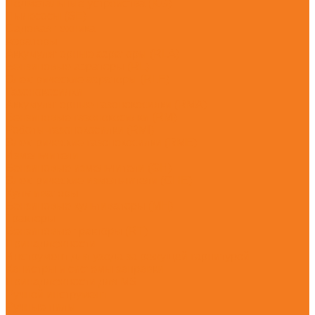
Подметальные устройства (KG)
Пылесосы (SE)
Садовая техника
Аэраторы
Аккумуляторные аэраторы (RLA)
Бензиновые аэраторы (RL)
Электрические аэраторы (RLE)
Газонокосилки
Аккумуляторные газонокосилки (RMA)
Бензиновые газонокосилки (RM)
Роботы-газонокосилки (RMI)
Электрические газонокосилки (RME)
Измельчители
Бензиновые измельчители (GH)
Электрические измельчители (GHE)
Культиваторы
Бензиновые культиваторы (MH)
Тракторы
Бензиновые тракторы (RT)
Принадлежности
Инструмент для ухода за режущей гарнитурой
Канистры и системы заправки
Принадлежности для MS
Ручной инструмент
Ручные пилы