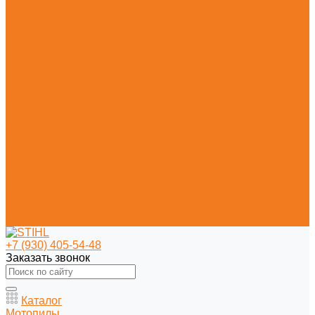
Секаторы
Сучкорезы ручные
Средства индивидуальной защиты (СИЗ)
Защитные каски и маски
Наушники
Цепи и шины для бензопил
Цепи
Шины
Моторные масла и смазочные материалы
Моторные масла и адгезионные масла
Смазочные материалы
Очистительные средства
Акции
Контакты
Практические знания
Видеогалерея
Советы по эксплуатации агрегатов STIHL
Полезная информация
+7 (930) 405-54-48
Заказать звонок
Каталог
Мотопилы