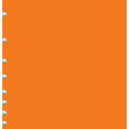
Бензиновые аэраторы (RL)
Электрические аэраторы (RLE)
Газонокосилки
Аккумуляторные газонокосилки (RMA)
Бензиновые газонокосилки (RM)
Роботы-газонокосилки (RMI)
Измельчители
Бензиновые измельчители (GH)
Электрические измельчители (GHE)
Культиваторы
Бензиновые культиваторы (MH)
Тракторы
Бензиновые тракторы (RT)
Инструмент для ухода за режущей гарнитурой
Канистры и системы заправки
Принадлежности для MS
Ручные пилы