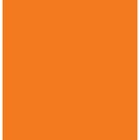
О магазине
Гарантия
Новости
Политика конфиденциальности
Калькулятор смеси
Заточка пильной цепи
Как отличить оригинал от подделки
Каталог
Мотопилы
Аккумуляторые сучкорезы (GTA)
Бензопилы (MS)
Электрические мотопилы (MSE)
Мотокосы
Аккумуляторные мотокосы (FSA)
Бензиновые кусторезы (FS)
Бензиновые мотокосы (FS)
Электрические мотокосы (FSE)
Садовые ножницы
Аккумуляторные садовые ножницы (HSA) + HSA 26
Бензиновые мотоножницы (HS)
Электрические садовые ножницы (HSE)
Абразивно-отрезные устройства
Аккумуляторные абразивно-отрезные устройств (TSA)
Бензиновые абразивно-отрезные устройства (TS)
Опрыскиватели и распылители