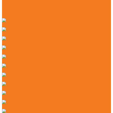
Средства индивидуальной защиты (СИЗ)
Цепи и шины для бензопил
Моторные масла и смазочные материалы
Очистительные средства
Аккумуляторые сучкорезы (GTA)
Бензопилы (MS)
Электрические мотопилы (MSE)
Аккумуляторные мотокосы (FSA)
Бензиновые кусторезы (FS)
Бензиновые мотокосы (FS)
Электрические мотокосы (FSE)
Аккумуляторные садовые ножницы (HSA) + HSA 26
Бензиновые мотоножницы (HS)
Электрические садовые ножницы (HSE)