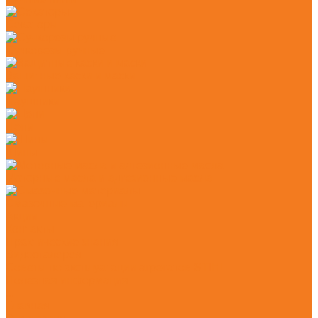
Секаторы
Сучкорезы ручные
Защитные каски и маски
Наушники
Цепи
Шины
Моторные масла и адгезионные масла
Смазочные материалы
Акции
Контакты
Практические знания
Видеогалерея
Советы по эксплуатации агрегатов STIHL
Полезная информация
...
Главная