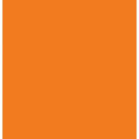
Подметальные устройства (KG)
Пылесосы (SE)
Садовая техника
Аэраторы
Аккумуляторные аэраторы (RLA)
Бензиновые аэраторы (RL)
Электрические аэраторы (RLE)
Газонокосилки
Аккумуляторные газонокосилки (RMA)
Бензиновые газонокосилки (RM)
Роботы-газонокосилки (RMI)
Электрические газонокосилки (RME)
Измельчители
Бензиновые измельчители (GH)
Электрические измельчители (GHE)
Культиваторы
Бензиновые культиваторы (MH)
Тракторы
Бензиновые тракторы (RT)
Принадлежности
Инструмент для ухода за режущей гарнитурой
Канистры и системы заправки
Принадлежности для MS
Ручной инструмент
Ручные пилы