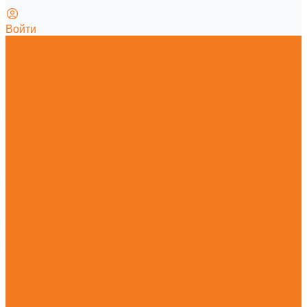
Войти
Главная
О магазине
Гарантия
Новости
Политика конфиденциальности
Калькулятор смеси
Заточка пильной цепи
Как отличить оригинал от подделки
Каталог
Мотопилы
Мотокосы
Садовые ножницы
Абразивно-отрезные устройства
Опрыскиватели и распылители
Всасывающие измельчители и воздуходувные
устройства
Высоторезы и мотосекаторы
Прочие агрегаты
Очистительные устройства
Садовая техника
Принадлежности
Ручной инструмент