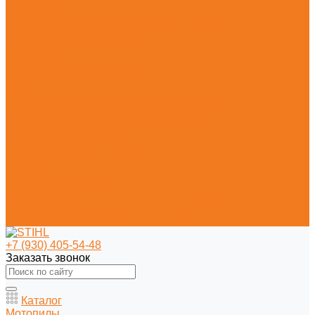
Секаторы
Сучкорезы ручные
Средства индивидуальной защиты (СИЗ)
Защитные каски и маски
Наушники
Цепи и шины для бензопил
Цепи
Шины
Моторные масла и смазочные материалы
Моторные масла и адгезионные масла
Смазочные материалы
Очистительные средства
Акции
Контакты
Практические знания
Видеогалерея
Советы по эксплуатации агрегатов STIHL
Полезная информация
+7 (930) 405-54-48
Заказать звонок
Каталог
Мотопилы