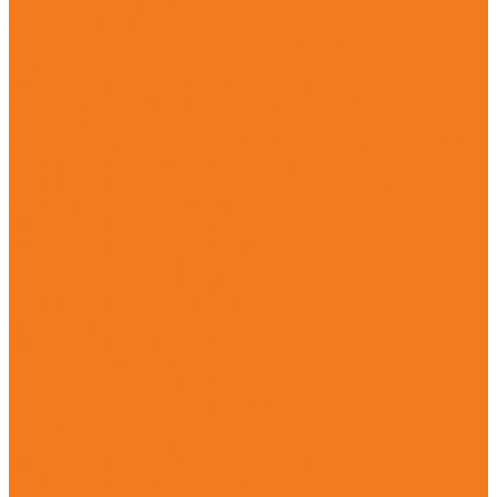
Бензиновые опрыскиватели (SR)
Ручные опрыскиватели (SG)
Всасывающие измельчители и воздуходувные
устройства
Аккумуляторные воздуходувные устройства (BGA)
Бензиновые воздуходувные устройства (BG)
Бензиновые всасывающие измельчители (SH)
Бензиновые ранцевые воздуходувные устройства (BR)
Электрические воздуходувные устройства (BGE)
Электрические всасывающие измельчители (SHE)
Высоторезы и мотосекаторы
Аккумуляторные высоторезы (HTA)
Аккумуляторные мотосекаторы (HLA)
Бензиновые высоторезы (HT)
Бензиновые мотосекаторы (HL)
Электрические мотосекаторы (HLE)
Прочие агрегаты
Аккумуляторные комбидвигатели (KMA)
Бензиновые комбидвигатели (KM)
Бензиновые мотобуры (BT)
Бензиновые мультимоторы (MM)
Бензорезы (GS)
Очистительные устройства
Аккумуляторные подметальные устройства (KGA)
Мойки высокого давления (RE)