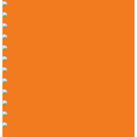
Бензиновые мотосекаторы (HL)
Электрические мотосекаторы (HLE)
Аккумуляторные комбидвигатели (KMA)
Бензиновые комбидвигатели (KM)
Бензиновые мотобуры (BT)
Бензиновые мультимоторы (MM)
Бензорезы (GS)
Аккумуляторные подметальные устройства (KGA)
Мойки высокого давления (RE)
Подметальные устройства (KG)
Пылесосы (SE)
Аэраторы
Аккумуляторные аэраторы (RLA)