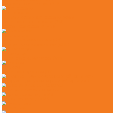
Электрические аэраторы (RLE)
Газонокосилки
Аккумуляторные газонокосилки (RMA)
Бензиновые газонокосилки (RM)
Роботы-газонокосилки (RMI)
Измельчители
Бензиновые измельчители (GH)
Электрические измельчители (GHE)
Культиваторы
Бензиновые культиваторы (MH)
Тракторы
Бензиновые тракторы (RT)
Инструмент для ухода за режущей гарнитурой
Канистры и системы заправки
Принадлежности для MS
Ручные пилы