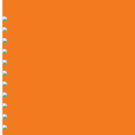
Цепи и шины для бензопил
Моторные масла и смазочные материалы
Очистительные средства
Аккумуляторые сучкорезы (GTA)
Бензопилы (MS)
Электрические мотопилы (MSE)
Аккумуляторные мотокосы (FSA)
Бензиновые кусторезы (FS)
Бензиновые мотокосы (FS)
Электрические мотокосы (FSE)
Аккумуляторные садовые ножницы (HSA) + HSA 26
Бензиновые мотоножницы (HS)
Электрические садовые ножницы (HSE)
Аккумуляторные абразивно-отрезные устройств (TSA)