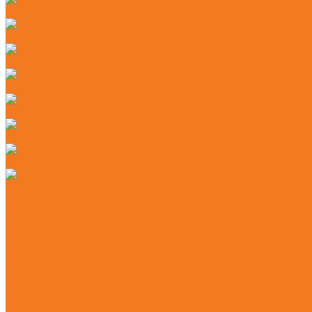
Секаторы
Сучкорезы ручные
Защитные каски и маски
Наушники
Цепи
Шины
Моторные масла и адгезионные масла
Смазочные материалы
Акции
Контакты
Практические знания
Видеогалерея
Советы по эксплуатации агрегатов STIHL
Полезная информация
...
Главная
О магазине