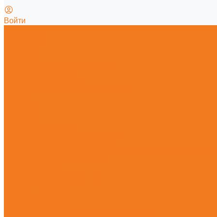
Войти
Главная
О магазине
Гарантия
Новости
Политика конфиденциальности
Калькулятор смеси
Заточка пильной цепи
Как отличить оригинал от подделки
Каталог
Мотопилы
Мотокосы
Садовые ножницы
Абразивно-отрезные устройства
Опрыскиватели и распылители
Всасывающие измельчители и воздуходувные устройства
Высоторезы и мотосекаторы
Прочие агрегаты
Очистительные устройства
Садовая техника
Принадлежности
Ручной инструмент
Средства индивидуальной защиты (СИЗ)