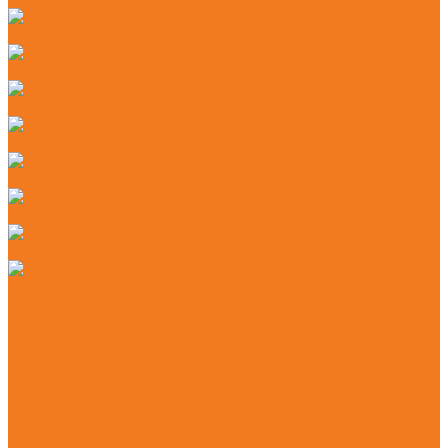
Секаторы
Сучкорезы ручные
Защитные каски и маски
Наушники
Цепи
Шины
Моторные масла и адгезионные масла
Смазочные материалы
Акции
Контакты
Практические знания
Видеогалерея
Советы по эксплуатации агрегатов STIHL
Полезная информация
...
Главная