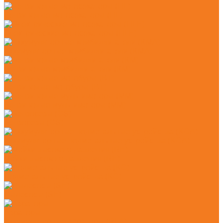
Бензиновые мотосекаторы (HL)
Электрические мотосекаторы (HLE)
Аккумуляторные комбидвигатели (KMA)
Бензиновые комбидвигатели (KM)
Бензиновые мотобуры (BT)
Бензиновые мультимоторы (MM)
Бензорезы (GS)
Аккумуляторные подметальные устройства (KGA)
Мойки высокого давления (RE)
Подметальные устройства (KG)
Пылесосы (SE)
Аэраторы
Аккумуляторные аэраторы (RLA)