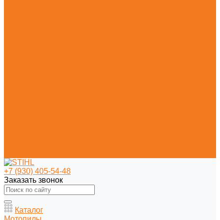
Секаторы
Сучкорезы ручные
Средства индивидуальной защиты (СИЗ)
Защитные каски и маски
Наушники
Цепи и шины для бензопил
Цепи
Шины
Моторные масла и смазочные материалы
Моторные масла и адгезионные масла
Смазочные материалы
Очистительные средства
Акции
Контакты
Практические знания
Видеогалерея
Советы по эксплуатации агрегатов STIHL
Полезная информация
+7 (930) 405-54-48
Заказать звонок
Каталог
Мотопилы