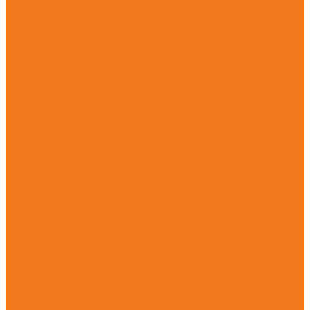
О магазине
Гарантия
Новости
Политика конфиденциальности
Калькулятор смеси
Заточка пильной цепи
Как отличить оригинал от подделки
Каталог
Мотопилы
Аккумуляторые сучкорезы (GTA)
Бензопилы (MS)
Электрические мотопилы (MSE)
Мотокосы
Аккумуляторные мотокосы (FSA)
Бензиновые кусторезы (FS)
Бензиновые мотокосы (FS)
Электрические мотокосы (FSE)
Садовые ножницы
Аккумуляторные садовые ножницы (HSA) + HSA 26
Бензиновые мотоножницы (HS)
Электрические садовые ножницы (HSE)
Абразивно-отрезные устройства
Аккумуляторные абразивно-отрезные устройств (TSA)
Бензиновые абразивно-отрезные устройства (TS)
Опрыскиватели и распылители