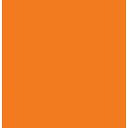
Подметальные устройства (KG)
Пылесосы (SE)
Садовая техника
Аэраторы
Аккумуляторные аэраторы (RLA)
Бензиновые аэраторы (RL)
Электрические аэраторы (RLE)
Газонокосилки
Аккумуляторные газонокосилки (RMA)
Бензиновые газонокосилки (RM)
Роботы-газонокосилки (RMI)
Электрические газонокосилки (RME)
Измельчители
Бензиновые измельчители (GH)
Электрические измельчители (GHE)
Культиваторы
Бензиновые культиваторы (MH)
Тракторы
Бензиновые тракторы (RT)
Принадлежности
Инструмент для ухода за режущей гарнитурой
Канистры и системы заправки
Принадлежности для MS
Ручной инструмент
Ручные пилы