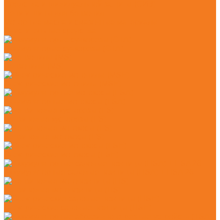
Средства индивидуальной защиты (СИЗ)
Цепи и шины для бензопил
Моторные масла и смазочные материалы
Очистительные средства
Аккумуляторые сучкорезы (GTA)
Бензопилы (MS)
Электрические мотопилы (MSE)
Аккумуляторные мотокосы (FSA)
Бензиновые кусторезы (FS)
Бензиновые мотокосы (FS)
Электрические мотокосы (FSE)
Аккумуляторные садовые ножницы (HSA) + HSA 26
Бензиновые мотоножницы (HS)
Электрические садовые ножницы (HSE)