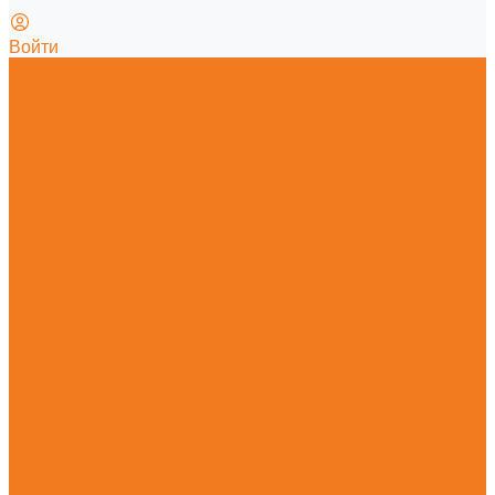
Войти
Главная
О магазине
Гарантия
Новости
Политика конфиденциальности
Калькулятор смеси
Заточка пильной цепи
Как отличить оригинал от подделки
Каталог
Мотопилы
Мотокосы
Садовые ножницы
Абразивно-отрезные устройства
Опрыскиватели и распылители
Всасывающие измельчители и воздуходувные
устройства
Высоторезы и мотосекаторы
Прочие агрегаты
Очистительные устройства
Садовая техника
Принадлежности
Ручной инструмент