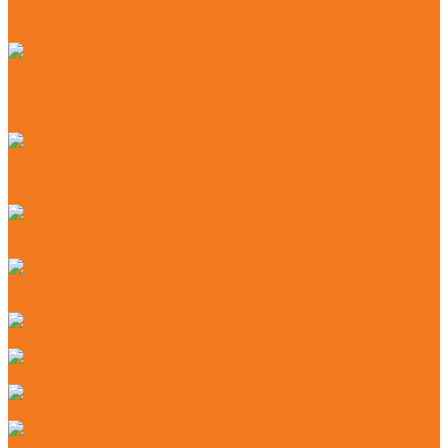
Бензиновые аэраторы (RL)
Электрические аэраторы (RLE)
Газонокосилки
Аккумуляторные газонокосилки (RMA)
Бензиновые газонокосилки (RM)
Роботы-газонокосилки (RMI)
Измельчители
Бензиновые измельчители (GH)
Электрические измельчители (GHE)
Культиваторы
Бензиновые культиваторы (MH)
Тракторы
Бензиновые тракторы (RT)
Инструмент для ухода за режущей гарнитурой
Канистры и системы заправки
Принадлежности для MS
Ручные пилы