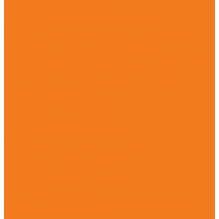
Бензиновые опрыскиватели (SR)
Ручные опрыскиватели (SG)
Всасывающие измельчители и воздуходувные
устройства
Аккумуляторные воздуходувные устройства (BGA)
Бензиновые воздуходувные устройства (BG)
Бензиновые всасывающие измельчители (SH)
Бензиновые ранцевые воздуходувные устройства (BR)
Электрические воздуходувные устройства (BGE)
Электрические всасывающие измельчители (SHE)
Высоторезы и мотосекаторы
Аккумуляторные высоторезы (HTA)
Аккумуляторные мотосекаторы (HLA)
Бензиновые высоторезы (HT)
Бензиновые мотосекаторы (HL)
Электрические мотосекаторы (HLE)
Прочие агрегаты
Аккумуляторные комбидвигатели (KMA)
Бензиновые комбидвигатели (KM)
Бензиновые мотобуры (BT)
Бензиновые мультимоторы (MM)
Бензорезы (GS)
Очистительные устройства
Аккумуляторные подметальные устройства (KGA)
Мойки высокого давления (RE)