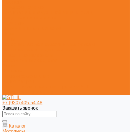
Секаторы
Сучкорезы ручные
Средства индивидуальной защиты (СИЗ)
Защитные каски и маски
Наушники
Цепи и шины для бензопил
Цепи
Шины
Моторные масла и смазочные материалы
Моторные масла и адгезионные масла
Смазочные материалы
Очистительные средства
Акции
Контакты
Практические знания
Видеогалерея
Советы по эксплуатации агрегатов STIHL
Полезная информация
+7 (930) 405-54-48
Заказать звонок
Каталог
Мотопилы