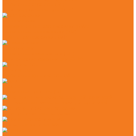
Бензиновые аэраторы (RL)
Электрические аэраторы (RLE)
Газонокосилки
Аккумуляторные газонокосилки (RMA)
Бензиновые газонокосилки (RM)
Роботы-газонокосилки (RMI)
Измельчители
Бензиновые измельчители (GH)
Электрические измельчители (GHE)
Культиваторы
Бензиновые культиваторы (MH)
Тракторы
Бензиновые тракторы (RT)
Инструмент для ухода за режущей гарнитурой
Канистры и системы заправки
Принадлежности для MS
Ручные пилы