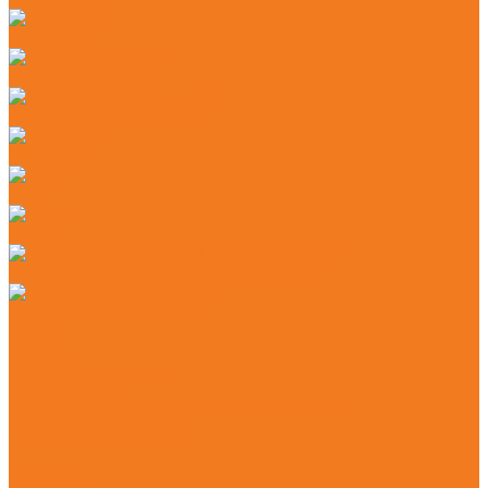
Секаторы
Сучкорезы ручные
Защитные каски и маски
Наушники
Цепи
Шины
Моторные масла и адгезионные масла
Смазочные материалы
Акции
Контакты
Практические знания
Видеогалерея
Советы по эксплуатации агрегатов STIHL
Полезная информация
...
Главная