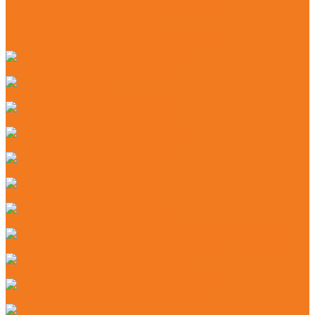
Средства индивидуальной защиты (СИЗ)
Цепи и шины для бензопил
Моторные масла и смазочные материалы
Очистительные средства
Аккумуляторые сучкорезы (GTA)
Бензопилы (MS)
Электрические мотопилы (MSE)
Аккумуляторные мотокосы (FSA)
Бензиновые кусторезы (FS)
Бензиновые мотокосы (FS)
Электрические мотокосы (FSE)
Аккумуляторные садовые ножницы (HSA) + HSA 26
Бензиновые мотоножницы (HS)
Электрические садовые ножницы (HSE)