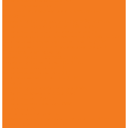
Бензиновые опрыскиватели (SR)
Ручные опрыскиватели (SG)
Всасывающие измельчители и воздуходувные
устройства
Аккумуляторные воздуходувные устройства (BGA)
Бензиновые воздуходувные устройства (BG)
Бензиновые всасывающие измельчители (SH)
Бензиновые ранцевые воздуходувные устройства (BR)
Электрические воздуходувные устройства (BGE)
Электрические всасывающие измельчители (SHE)
Высоторезы и мотосекаторы
Аккумуляторные высоторезы (HTA)
Аккумуляторные мотосекаторы (HLA)
Бензиновые высоторезы (HT)
Бензиновые мотосекаторы (HL)
Электрические мотосекаторы (HLE)
Прочие агрегаты
Аккумуляторные комбидвигатели (KMA)
Бензиновые комбидвигатели (KM)
Бензиновые мотобуры (BT)
Бензиновые мультимоторы (MM)
Бензорезы (GS)
Очистительные устройства
Аккумуляторные подметальные устройства (KGA)
Мойки высокого давления (RE)