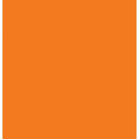
О магазине
Гарантия
Новости
Политика конфиденциальности
Калькулятор смеси
Заточка пильной цепи
Как отличить оригинал от подделки
Каталог
Мотопилы
Аккумуляторые сучкорезы (GTA)
Бензопилы (MS)
Электрические мотопилы (MSE)
Мотокосы
Аккумуляторные мотокосы (FSA)
Бензиновые кусторезы (FS)
Бензиновые мотокосы (FS)
Электрические мотокосы (FSE)
Садовые ножницы
Аккумуляторные садовые ножницы (HSA) + HSA 26
Бензиновые мотоножницы (HS)
Электрические садовые ножницы (HSE)
Абразивно-отрезные устройства
Аккумуляторные абразивно-отрезные устройств (TSA)
Бензиновые абразивно-отрезные устройства (TS)
Опрыскиватели и распылители