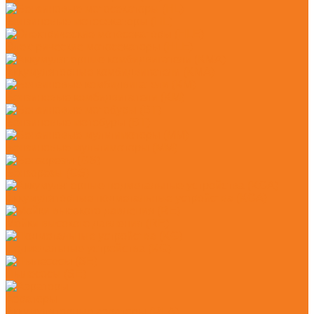
Бензиновые мотосекаторы (HL)
Электрические мотосекаторы (HLE)
Аккумуляторные комбидвигатели (KMA)
Бензиновые комбидвигатели (KM)
Бензиновые мотобуры (BT)
Бензиновые мультимоторы (MM)
Бензорезы (GS)
Аккумуляторные подметальные устройства (KGA)
Мойки высокого давления (RE)
Подметальные устройства (KG)
Пылесосы (SE)
Аэраторы
Аккумуляторные аэраторы (RLA)