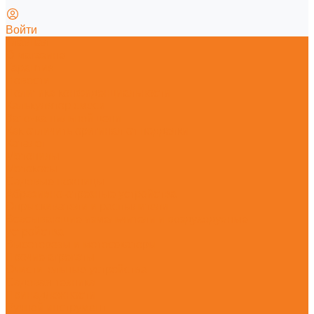
Войти
Главная
О магазине
Гарантия
Новости
Политика конфиденциальности
Калькулятор смеси
Заточка пильной цепи
Как отличить оригинал от подделки
Каталог
Мотопилы
Мотокосы
Садовые ножницы
Абразивно-отрезные устройства
Опрыскиватели и распылители
Всасывающие измельчители и воздуходувные
устройства
Высоторезы и мотосекаторы
Прочие агрегаты
Очистительные устройства
Садовая техника
Принадлежности
Ручной инструмент