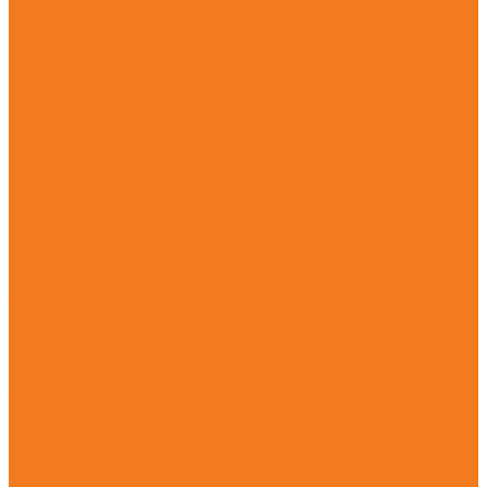
Подметальные устройства (KG)
Пылесосы (SE)
Садовая техника
Аэраторы
Аккумуляторные аэраторы (RLA)
Бензиновые аэраторы (RL)
Электрические аэраторы (RLE)
Газонокосилки
Аккумуляторные газонокосилки (RMA)
Бензиновые газонокосилки (RM)
Роботы-газонокосилки (RMI)
Электрические газонокосилки (RME)
Измельчители
Бензиновые измельчители (GH)
Электрические измельчители (GHE)
Культиваторы
Бензиновые культиваторы (MH)
Тракторы
Бензиновые тракторы (RT)
Принадлежности
Инструмент для ухода за режущей гарнитурой
Канистры и системы заправки
Принадлежности для MS
Ручной инструмент
Ручные пилы