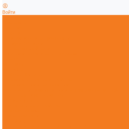
Войти
Главная
О магазине
Гарантия
Новости
Политика конфиденциальности
Калькулятор смеси
Заточка пильной цепи
Как отличить оригинал от подделки
Каталог
Мотопилы
Мотокосы
Садовые ножницы
Абразивно-отрезные устройства
Опрыскиватели и распылители
Всасывающие измельчители и воздуходувные устройства
Высоторезы и мотосекаторы
Прочие агрегаты
Очистительные устройства
Садовая техника
Принадлежности
Ручной инструмент
Средства индивидуальной защиты (СИЗ)