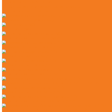
Цепи и шины для бензопил
Моторные масла и смазочные материалы
Очистительные средства
Аккумуляторые сучкорезы (GTA)
Бензопилы (MS)
Электрические мотопилы (MSE)
Аккумуляторные мотокосы (FSA)
Бензиновые кусторезы (FS)
Бензиновые мотокосы (FS)
Электрические мотокосы (FSE)
Аккумуляторные садовые ножницы (HSA) + HSA 26
Бензиновые мотоножницы (HS)
Электрические садовые ножницы (HSE)
Аккумуляторные абразивно-отрезные устройств (TSA)