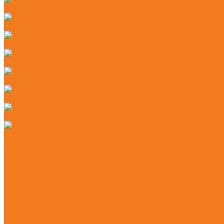
Секаторы
Сучкорезы ручные
Защитные каски и маски
Наушники
Цепи
Шины
Моторные масла и адгезионные масла
Смазочные материалы
Акции
Контакты
Практические знания
Видеогалерея
Советы по эксплуатации агрегатов STIHL
Полезная информация
...
Главная
О магазине