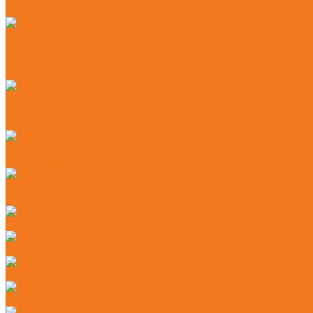
Электрические аэраторы (RLE)
Газонокосилки
Аккумуляторные газонокосилки (RMA)
Бензиновые газонокосилки (RM)
Роботы-газонокосилки (RMI)
Измельчители
Бензиновые измельчители (GH)
Электрические измельчители (GHE)
Культиваторы
Бензиновые культиваторы (MH)
Тракторы
Бензиновые тракторы (RT)
Инструмент для ухода за режущей гарнитурой
Канистры и системы заправки
Принадлежности для MS
Ручные пилы