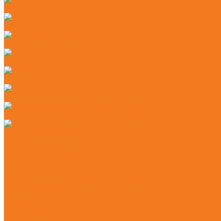
Секаторы
Сучкорезы ручные
Защитные каски и маски
Наушники
Цепи
Шины
Моторные масла и адгезионные масла
Смазочные материалы
Акции
Контакты
Практические знания
Видеогалерея
Советы по эксплуатации агрегатов STIHL
Полезная информация
...
Главная
О магазине