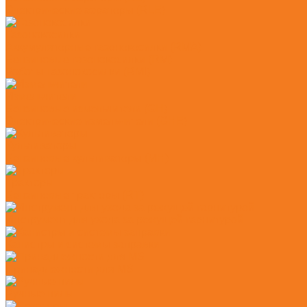
Электрические аэраторы (RLE)
Газонокосилки
Аккумуляторные газонокосилки (RMA)
Бензиновые газонокосилки (RM)
Роботы-газонокосилки (RMI)
Измельчители
Бензиновые измельчители (GH)
Электрические измельчители (GHE)
Культиваторы
Бензиновые культиваторы (MH)
Тракторы
Бензиновые тракторы (RT)
Инструмент для ухода за режущей гарнитурой
Канистры и системы заправки
Принадлежности для MS
Ручные пилы