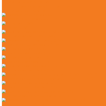
Цепи и шины для бензопил
Моторные масла и смазочные материалы
Очистительные средства
Аккумуляторые сучкорезы (GTA)
Бензопилы (MS)
Электрические мотопилы (MSE)
Аккумуляторные мотокосы (FSA)
Бензиновые кусторезы (FS)
Бензиновые мотокосы (FS)
Электрические мотокосы (FSE)
Аккумуляторные садовые ножницы (HSA) + HSA 26
Бензиновые мотоножницы (HS)
Электрические садовые ножницы (HSE)
Аккумуляторные абразивно-отрезные устройств (TSA)