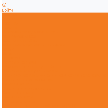
Войти
Главная
О магазине
Гарантия
Новости
Политика конфиденциальности
Калькулятор смеси
Заточка пильной цепи
Как отличить оригинал от подделки
Каталог
Мотопилы
Мотокосы
Садовые ножницы
Абразивно-отрезные устройства
Опрыскиватели и распылители
Всасывающие измельчители и воздуходувные устройства
Высоторезы и мотосекаторы
Прочие агрегаты
Очистительные устройства
Садовая техника
Принадлежности
Ручной инструмент
Средства индивидуальной защиты (СИЗ)