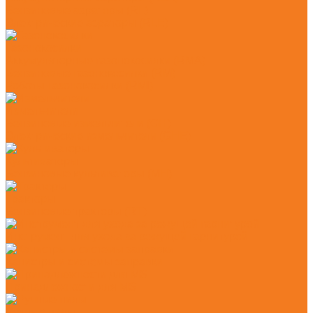
Бензиновые аэраторы (RL)
Электрические аэраторы (RLE)
Газонокосилки
Аккумуляторные газонокосилки (RMA)
Бензиновые газонокосилки (RM)
Роботы-газонокосилки (RMI)
Измельчители
Бензиновые измельчители (GH)
Электрические измельчители (GHE)
Культиваторы
Бензиновые культиваторы (MH)
Тракторы
Бензиновые тракторы (RT)
Инструмент для ухода за режущей гарнитурой
Канистры и системы заправки
Принадлежности для MS
Ручные пилы