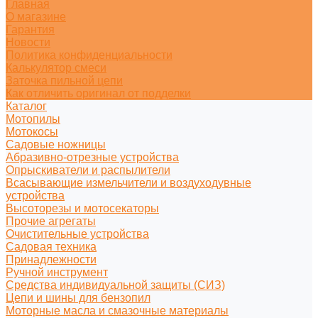
Главная
О магазине
Гарантия
Новости
Политика конфиденциальности
Калькулятор смеси
Заточка пильной цепи
Как отличить оригинал от подделки
Каталог
Мотопилы
Мотокосы
Садовые ножницы
Абразивно-отрезные устройства
Опрыскиватели и распылители
Всасывающие измельчители и воздуходувные
устройства
Высоторезы и мотосекаторы
Прочие агрегаты
Очистительные устройства
Садовая техника
Принадлежности
Ручной инструмент
Средства индивидуальной защиты (СИЗ)
Цепи и шины для бензопил
Моторные масла и смазочные материалы