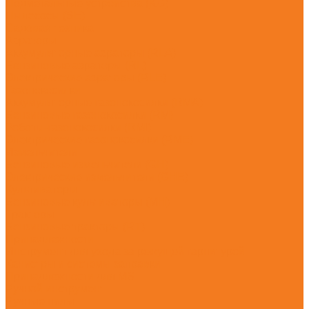
Подметальные устройства (KG)
Пылесосы (SE)
Садовая техника
Аэраторы
Аккумуляторные аэраторы (RLA)
Бензиновые аэраторы (RL)
Электрические аэраторы (RLE)
Газонокосилки
Аккумуляторные газонокосилки (RMA)
Бензиновые газонокосилки (RM)
Роботы-газонокосилки (RMI)
Электрические газонокосилки (RME)
Измельчители
Бензиновые измельчители (GH)
Электрические измельчители (GHE)
Культиваторы
Бензиновые культиваторы (MH)
Тракторы
Бензиновые тракторы (RT)
Принадлежности
Инструмент для ухода за режущей гарнитурой
Канистры и системы заправки
Принадлежности для MS
Ручной инструмент
Ручные пилы