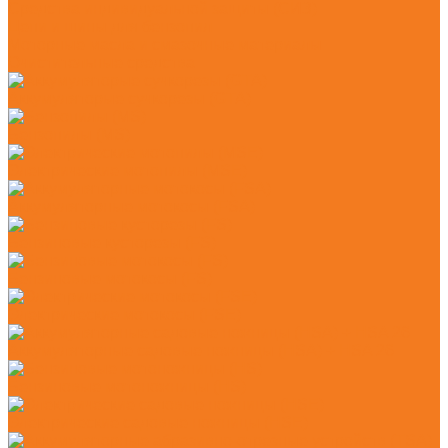
Средства индивидуальной защиты (СИЗ)
Цепи и шины для бензопил
Моторные масла и смазочные материалы
Очистительные средства
Аккумуляторые сучкорезы (GTA)
Бензопилы (MS)
Электрические мотопилы (MSE)
Аккумуляторные мотокосы (FSA)
Бензиновые кусторезы (FS)
Бензиновые мотокосы (FS)
Электрические мотокосы (FSE)
Аккумуляторные садовые ножницы (HSA) + HSA 26
Бензиновые мотоножницы (HS)
Электрические садовые ножницы (HSE)