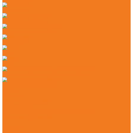
Секаторы
Сучкорезы ручные
Защитные каски и маски
Наушники
Цепи
Шины
Моторные масла и адгезионные масла
Смазочные материалы
Акции
Контакты
Практические знания
Видеогалерея
Советы по эксплуатации агрегатов STIHL
Полезная информация
...
Главная