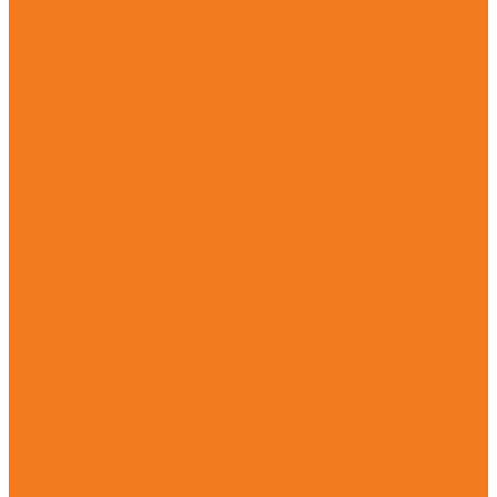
О магазине
Гарантия
Новости
Политика конфиденциальности
Калькулятор смеси
Заточка пильной цепи
Как отличить оригинал от подделки
Каталог
Мотопилы
Аккумуляторые сучкорезы (GTA)
Бензопилы (MS)
Электрические мотопилы (MSE)
Мотокосы
Аккумуляторные мотокосы (FSA)
Бензиновые кусторезы (FS)
Бензиновые мотокосы (FS)
Электрические мотокосы (FSE)
Садовые ножницы
Аккумуляторные садовые ножницы (HSA) + HSA 26
Бензиновые мотоножницы (HS)
Электрические садовые ножницы (HSE)
Абразивно-отрезные устройства
Аккумуляторные абразивно-отрезные устройств (TSA)
Бензиновые абразивно-отрезные устройства (TS)
Опрыскиватели и распылители