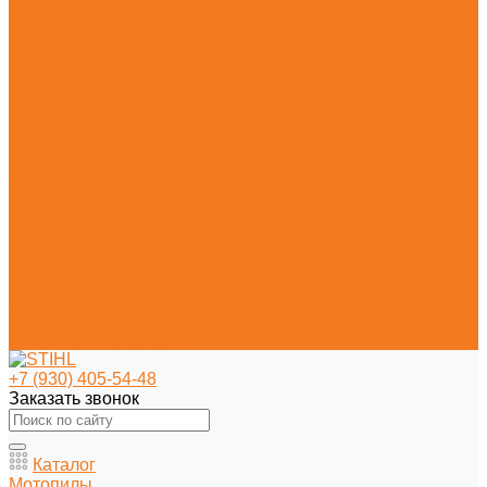
Секаторы
Сучкорезы ручные
Средства индивидуальной защиты (СИЗ)
Защитные каски и маски
Наушники
Цепи и шины для бензопил
Цепи
Шины
Моторные масла и смазочные материалы
Моторные масла и адгезионные масла
Смазочные материалы
Очистительные средства
Акции
Контакты
Практические знания
Видеогалерея
Советы по эксплуатации агрегатов STIHL
Полезная информация
+7 (930) 405-54-48
Заказать звонок
Каталог
Мотопилы