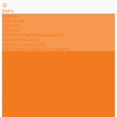
Войти
Главная
О магазине
Гарантия
Новости
Политика конфиденциальности
Калькулятор смеси
Заточка пильной цепи
Как отличить оригинал от подделки
Каталог
Мотопилы
Мотокосы
Садовые ножницы
Абразивно-отрезные устройства
Опрыскиватели и распылители
Всасывающие измельчители и воздуходувные
устройства
Высоторезы и мотосекаторы
Прочие агрегаты
Очистительные устройства
Садовая техника
Принадлежности
Ручной инструмент