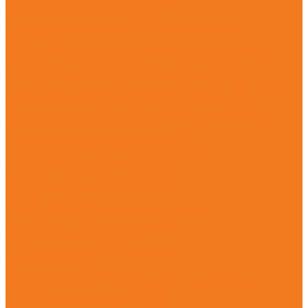
Бензиновые опрыскиватели (SR)
Ручные опрыскиватели (SG)
Всасывающие измельчители и воздуходувные
устройства
Аккумуляторные воздуходувные устройства (BGA)
Бензиновые воздуходувные устройства (BG)
Бензиновые всасывающие измельчители (SH)
Бензиновые ранцевые воздуходувные устройства (BR)
Электрические воздуходувные устройства (BGE)
Электрические всасывающие измельчители (SHE)
Высоторезы и мотосекаторы
Аккумуляторные высоторезы (HTA)
Аккумуляторные мотосекаторы (HLA)
Бензиновые высоторезы (HT)
Бензиновые мотосекаторы (HL)
Электрические мотосекаторы (HLE)
Прочие агрегаты
Аккумуляторные комбидвигатели (KMA)
Бензиновые комбидвигатели (KM)
Бензиновые мотобуры (BT)
Бензиновые мультимоторы (MM)
Бензорезы (GS)
Очистительные устройства
Аккумуляторные подметальные устройства (KGA)
Мойки высокого давления (RE)