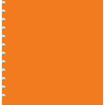
Бензиновые мотосекаторы (HL)
Электрические мотосекаторы (HLE)
Аккумуляторные комбидвигатели (KMA)
Бензиновые комбидвигатели (KM)
Бензиновые мотобуры (BT)
Бензиновые мультимоторы (MM)
Бензорезы (GS)
Аккумуляторные подметальные устройства (KGA)
Мойки высокого давления (RE)
Подметальные устройства (KG)
Пылесосы (SE)
Аэраторы
Аккумуляторные аэраторы (RLA)