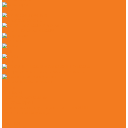
Секаторы
Сучкорезы ручные
Защитные каски и маски
Наушники
Цепи
Шины
Моторные масла и адгезионные масла
Смазочные материалы
Акции
Контакты
Практические знания
Видеогалерея
Советы по эксплуатации агрегатов STIHL
Полезная информация
...
Главная