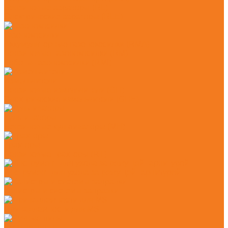
Бензиновые аэраторы (RL)
Электрические аэраторы (RLE)
Газонокосилки
Аккумуляторные газонокосилки (RMA)
Бензиновые газонокосилки (RM)
Роботы-газонокосилки (RMI)
Измельчители
Бензиновые измельчители (GH)
Электрические измельчители (GHE)
Культиваторы
Бензиновые культиваторы (MH)
Тракторы
Бензиновые тракторы (RT)
Инструмент для ухода за режущей гарнитурой
Канистры и системы заправки
Принадлежности для MS
Ручные пилы