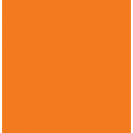
Подметальные устройства (KG)
Пылесосы (SE)
Садовая техника
Аэраторы
Аккумуляторные аэраторы (RLA)
Бензиновые аэраторы (RL)
Электрические аэраторы (RLE)
Газонокосилки
Аккумуляторные газонокосилки (RMA)
Бензиновые газонокосилки (RM)
Роботы-газонокосилки (RMI)
Электрические газонокосилки (RME)
Измельчители
Бензиновые измельчители (GH)
Электрические измельчители (GHE)
Культиваторы
Бензиновые культиваторы (MH)
Тракторы
Бензиновые тракторы (RT)
Принадлежности
Инструмент для ухода за режущей гарнитурой
Канистры и системы заправки
Принадлежности для MS
Ручной инструмент
Ручные пилы