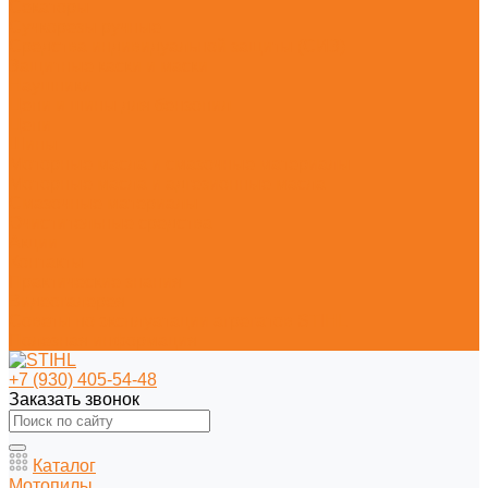
Секаторы
Сучкорезы ручные
Средства индивидуальной защиты (СИЗ)
Защитные каски и маски
Наушники
Цепи и шины для бензопил
Цепи
Шины
Моторные масла и смазочные материалы
Моторные масла и адгезионные масла
Смазочные материалы
Очистительные средства
Акции
Контакты
Практические знания
Видеогалерея
Советы по эксплуатации агрегатов STIHL
Полезная информация
+7 (930) 405-54-48
Заказать звонок
Каталог
Мотопилы