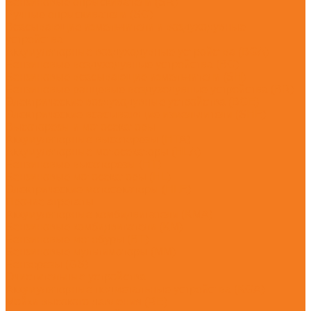
Бензиновые опрыскиватели (SR)
Ручные опрыскиватели (SG)
Всасывающие измельчители и воздуходувные
устройства
Аккумуляторные воздуходувные устройства (BGA)
Бензиновые воздуходувные устройства (BG)
Бензиновые всасывающие измельчители (SH)
Бензиновые ранцевые воздуходувные устройства (BR)
Электрические воздуходувные устройства (BGE)
Электрические всасывающие измельчители (SHE)
Высоторезы и мотосекаторы
Аккумуляторные высоторезы (HTA)
Аккумуляторные мотосекаторы (HLA)
Бензиновые высоторезы (HT)
Бензиновые мотосекаторы (HL)
Электрические мотосекаторы (HLE)
Прочие агрегаты
Аккумуляторные комбидвигатели (KMA)
Бензиновые комбидвигатели (KM)
Бензиновые мотобуры (BT)
Бензиновые мультимоторы (MM)
Бензорезы (GS)
Очистительные устройства
Аккумуляторные подметальные устройства (KGA)
Мойки высокого давления (RE)