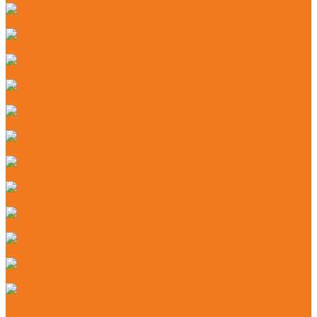
Бензиновые мотосекаторы (HL)
Электрические мотосекаторы (HLE)
Аккумуляторные комбидвигатели (KMA)
Бензиновые комбидвигатели (KM)
Бензиновые мотобуры (BT)
Бензиновые мультимоторы (MM)
Бензорезы (GS)
Аккумуляторные подметальные устройства (KGA)
Мойки высокого давления (RE)
Подметальные устройства (KG)
Пылесосы (SE)
Аэраторы
Аккумуляторные аэраторы (RLA)