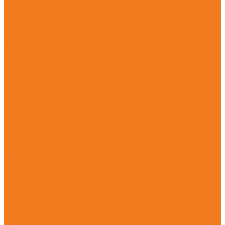
О магазине
Гарантия
Новости
Политика конфиденциальности
Калькулятор смеси
Заточка пильной цепи
Как отличить оригинал от подделки
Каталог
Мотопилы
Аккумуляторые сучкорезы (GTA)
Бензопилы (MS)
Электрические мотопилы (MSE)
Мотокосы
Аккумуляторные мотокосы (FSA)
Бензиновые кусторезы (FS)
Бензиновые мотокосы (FS)
Электрические мотокосы (FSE)
Садовые ножницы
Аккумуляторные садовые ножницы (HSA) + HSA 26
Бензиновые мотоножницы (HS)
Электрические садовые ножницы (HSE)
Абразивно-отрезные устройства
Аккумуляторные абразивно-отрезные устройств (TSA)
Бензиновые абразивно-отрезные устройства (TS)
Опрыскиватели и распылители