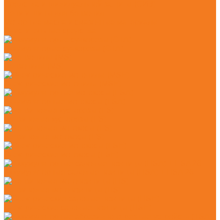
Средства индивидуальной защиты (СИЗ)
Цепи и шины для бензопил
Моторные масла и смазочные материалы
Очистительные средства
Аккумуляторые сучкорезы (GTA)
Бензопилы (MS)
Электрические мотопилы (MSE)
Аккумуляторные мотокосы (FSA)
Бензиновые кусторезы (FS)
Бензиновые мотокосы (FS)
Электрические мотокосы (FSE)
Аккумуляторные садовые ножницы (HSA) + HSA 26
Бензиновые мотоножницы (HS)
Электрические садовые ножницы (HSE)