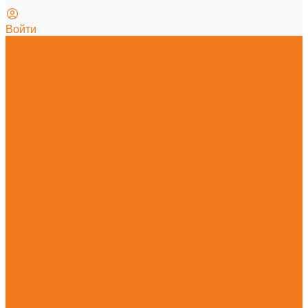
Войти
Главная
О магазине
Гарантия
Новости
Политика конфиденциальности
Калькулятор смеси
Заточка пильной цепи
Как отличить оригинал от подделки
Каталог
Мотопилы
Мотокосы
Садовые ножницы
Абразивно-отрезные устройства
Опрыскиватели и распылители
Всасывающие измельчители и воздуходувные
устройства
Высоторезы и мотосекаторы
Прочие агрегаты
Очистительные устройства
Садовая техника
Принадлежности
Ручной инструмент